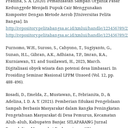
Pradina, S. A. (2020). Pemanfaatan Sampah Organik Pasar
Kedunggede Menjadi Pupuk Cair Menggunakan
Komposter Dengan Metode Aerob [Universitas Pelita
Bangsa]. In
http://repository.pelitabangsa.ac.id/xmlui/handle/123456789/
http://repository.pelitabangsa.ac.id/xmlui/handle/123456789/
Purnomo, W.H., Suroso, S., Cahyono, T., Sugiyanto, G.,
Sunan, H.L., Gibran, A.K., Adhiana, T.P., Imran, R.A.,
Kurniawan, Y.I. and Susilawati, H., 2023, March.
Digitalisasi obyek wisata dan potensi desa limbasari. In
Prosiding Seminar Nasional LPPM Unsoed (Vol. 12, pp.
488-496).
Rosadi, D., Emelda, Z., Mustawan, E., Febrianita, D., &
Adelina, I. D. A. Y. (2021). Pemberian Edukasi Pengelolaan
Sampah Berbasis Masyarakat dalam Rangka Peningkatan
Pengetahuan Masyarakat di Desa Pemurus, Kecamatan
Aluh-aluh, Kabupaten Banjar. SELAPARANG Jurnal