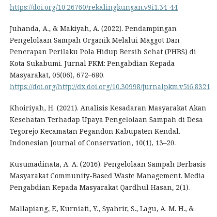
https://doi.org/10.26760/rekalingkungan.v9i1.34-44
Juhanda, A., & Makiyah, A. (2022). Pendampingan
Pengelolaan Sampah Organik Melalui Maggot Dan
Penerapan Perilaku Pola Hidup Bersih Sehat (PHBS) di
Kota Sukabumi. Jurnal PKM: Pengabdian Kepada
Masyarakat, 05(06), 672–680.
https://doi.org/http://dx.doi.org/10.30998/jurnalpkm.v5i6.8321
Khoiriyah, H. (2021). Analisis Kesadaran Masyarakat Akan
Kesehatan Terhadap Upaya Pengelolaan Sampah di Desa
Tegorejo Kecamatan Pegandon Kabupaten Kendal.
Indonesian Journal of Conservation, 10(1), 13–20.
Kusumadinata, A. A. (2016). Pengelolaan Sampah Berbasis
Masyarakat Community-Based Waste Management. Media
Pengabdian Kepada Masyarakat Qardhul Hasan, 2(1).
Mallapiang, F., Kurniati, Y., Syahrir, S., Lagu, A. M. H., &