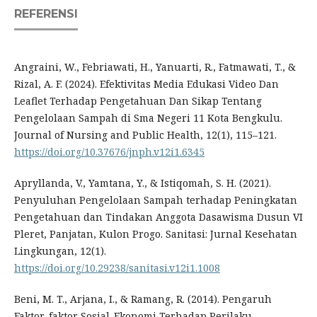
REFERENSI
Angraini, W., Febriawati, H., Yanuarti, R., Fatmawati, T., &
Rizal, A. F. (2024). Efektivitas Media Edukasi Video Dan
Leaflet Terhadap Pengetahuan Dan Sikap Tentang
Pengelolaan Sampah di Sma Negeri 11 Kota Bengkulu.
Journal of Nursing and Public Health, 12(1), 115–121.
https://doi.org/10.37676/jnph.v12i1.6345
Apryllanda, V., Yamtana, Y., & Istiqomah, S. H. (2021).
Penyuluhan Pengelolaan Sampah terhadap Peningkatan
Pengetahuan dan Tindakan Anggota Dasawisma Dusun VI
Pleret, Panjatan, Kulon Progo. Sanitasi: Jurnal Kesehatan
Lingkungan, 12(1).
https://doi.org/10.29238/sanitasi.v12i1.1008
Beni, M. T., Arjana, I., & Ramang, R. (2014). Pengaruh
Faktor-faktor Sosial-Ekonomi Terhadap Perilaku