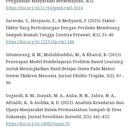
Pengabdian Masyarakat Berkemajuan, 4(3).
https://doi.org/10.31764/jpmb.v4i3.5014
Sarwoko, S., Heryanto, E., & Meliyanti, F. (2023). Faktor-
Faktor Yang Berhubungan Dengan Perilaku Membuang
Sampah Rumah Tangga. Lentera Perawat, 4(1), 31–40.
https://doi.org/10.52235/lp.v4i1.188
Situmorang, R. M., Muhibbuddin, M., & Khairil, K. (2015).
Penerapan Model Pembelajaran Problem Based Learning
untuk Meningkatkan Hasil Belajar Siswa Pada Materi
Sistem Ekskresi Manusia. Jurnal EduBio Tropika, 3(2), 87–
90.
Sugandi, K. M., Inayah, M. A., Aulia, N. N., Zahra, N. A.,
Afrialdi, R., & Andika, R. D. (2022). Analisis Kesadaran dan
Upaya Masyarakat dalam Permasalahan Sampah di Desa
Sukamaju. Jurnal Penelitian Inovatif, 2(3), 441–452.
https://doi.org/10.54082/jupin.93