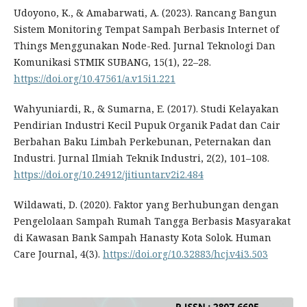
Udoyono, K., & Amabarwati, A. (2023). Rancang Bangun
Sistem Monitoring Tempat Sampah Berbasis Internet of
Things Menggunakan Node-Red. Jurnal Teknologi Dan
Komunikasi STMIK SUBANG, 15(1), 22–28.
https://doi.org/10.47561/a.v15i1.221
Wahyuniardi, R., & Sumarna, E. (2017). Studi Kelayakan
Pendirian Industri Kecil Pupuk Organik Padat dan Cair
Berbahan Baku Limbah Perkebunan, Peternakan dan
Industri. Jurnal Ilmiah Teknik Industri, 2(2), 101–108.
https://doi.org/10.24912/jitiuntar.v2i2.484
Wildawati, D. (2020). Faktor yang Berhubungan dengan
Pengelolaan Sampah Rumah Tangga Berbasis Masyarakat
di Kawasan Bank Sampah Hanasty Kota Solok. Human
Care Journal, 4(3).
https://doi.org/10.32883/hcj.v4i3.503