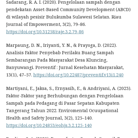
Sadarang, R. A. I. (2020). Pengelolaan sampah dengan
pendekatan Asset-Based Community Development (ABCD)
di wilayah pesisir Bulukumba Sulawesi Selatan. Riau
Journal of Empowerment, 3(2), 79–86.
https://doi.org/10.31258/raje.3.2.79-86
Marpaung, D. N., Iriyanti, Y. N., & Prayoga, D. (2022).
Analisis Faktor Penyebab Perilaku Buang Sampah
Sembarangan Pada Masyarakat Desa Kluncing,
Banyuwangi. Preventif : Jurnal Kesehatan Masyarakat,
13(1), 47–57.
https://doi.org/10.22487/preventif.v13i1.240
Martiyani, E., Jaksa, S., Ernyasih, E., & Andriyani, A. (2023).
Faktor-Faktor yang Berhubungan dengan Pengelolaan
Sampah pada Pedagang di Pasar Sepatan Kabupaten
Tangerang Tahun 2022. Enviromental Ocuupational
Health and Safety Journal, 3(2), 125–140.
https://doi.org/10.24853/eohjs.3.2.125-140