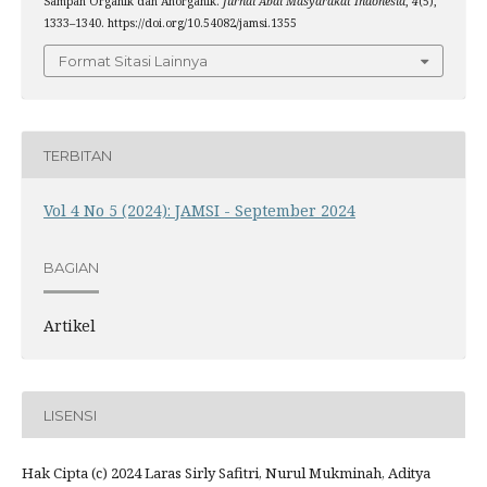
Sampah Organik dan Anorganik.
Jurnal Abdi Masyarakat Indonesia
,
4
(5),
1333–1340. https://doi.org/10.54082/jamsi.1355
Format Sitasi Lainnya
TERBITAN
Vol 4 No 5 (2024): JAMSI - September 2024
BAGIAN
Artikel
LISENSI
Hak Cipta (c) 2024 Laras Sirly Safitri, Nurul Mukminah, Aditya