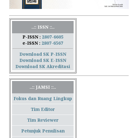
..:: ISSN ::..
P-ISSN :
2807-6605
e-ISSN :
2807-6567
Download SK P-ISSN
Download SK E-ISSN
Download SK Akreditasi
..:: JAMSI ::..
Fokus dan Ruang Lingkup
Tim Editor
Tim Reviewer
Petunjuk Penulisan