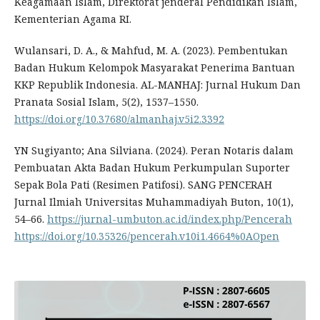
Keagamaan Islam, Direktorat jenderal Pendidikan Islam,
Kementerian Agama RI.
Wulansari, D. A., & Mahfud, M. A. (2023). Pembentukan
Badan Hukum Kelompok Masyarakat Penerima Bantuan
KKP Republik Indonesia. AL-MANHAJ: Jurnal Hukum Dan
Pranata Sosial Islam, 5(2), 1537–1550.
https://doi.org/10.37680/almanhaj.v5i2.3392
YN Sugiyanto; Ana Silviana. (2024). Peran Notaris dalam
Pembuatan Akta Badan Hukum Perkumpulan Suporter
Sepak Bola Pati (Resimen Patifosi). SANG PENCERAH
Jurnal Ilmiah Universitas Muhammadiyah Buton, 10(1),
54–66.
https://jurnal-umbuton.ac.id/index.php/Pencerah
https://doi.org/10.35326/pencerah.v10i1.4664%0AOpen