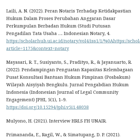
Laili, A. N. (2022). Peran Notaris Terhadap Ketidakpastian
Hukum Dalam Proses Perubahan Anggaran Dasar
Perkumpulan Berbadan Hukum (Studi Putusan
Pengadilan Tata Usaha …. Indonesian Notary, 4.
https://scholarhub.ui.ac.id/notary/vol4/iss1/1/%0Ahttps://scho
article=1175&context=notary
Mayasari, R. T., Susiyanto, S., Pradityo, R., & Jayanuarto, R.
(2022). Pendampingan Penguatan Kapasitas Kelembagaan
Pusat Konsultasi Bantuan Hukum Pimpinan (Posbakum)
Wilayah Aisyiyah Bengkulu. Jurnal Pengabdian Hukum
Indonesia (Indonesian Journal of Legal Community
Engagement) JPHI, 5(1), 1–9.
https://doi.org/10.15294/jphi.v5i1.48038
Mulyono, H. (2021). Interview HRLS FH UNAIR.
Primananda, E., Ragil, W., & Simatupang, D. P. (2021).