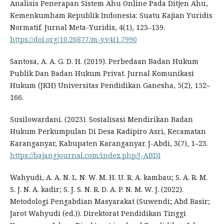
Analisis Penerapan Sistem Ahu Online Pada Ditjen Ahu,
Kemenkumham Republik Indonesia: Suatu Kajian Yuridis
Normatif. Jurnal Meta-Yuridis, 4(1), 123–139.
https://doi.org/10.26877/m-y.v4i1.7990
Santosa, A. A. G. D. H. (2019). Perbedaan Badan Hukum
Publik Dan Badan Hukum Privat. Jurnal Komunikasi
Hukum (JKH) Universitas Pendidikan Ganesha, 5(2), 152–
166.
Susilowardani. (2023). Sosialisasi Mendirikan Badan
Hukum Perkumpulan Di Desa Kadipiro Asri, Kecamatan
Karanganyar, Kabupaten Karanganyar. J-Abdi, 3(7), 1–23.
https://bajangjournal.com/index.php/J-ABDI
Wahyudi, A. A. N. L. N. W. M. H. U. R. A. kambau; S. A. R. M.
S. J. N. A. kadir; S. J. S. N. R. D. A. P. N. M. W. J. (2022).
Metodologi Pengabdian Masyarakat (Suwendi; Abd Basir;
Jarot Wahyudi (ed.)). Direktorat Pendidikan Tinggi