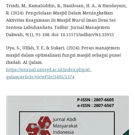
Triadi, M., Kamaluddin, R., Hasibuan, H. A., & Handayani,
R. (2024). Pengelolaan Masjid Dalam Meningkatkan
Aktivitas Keagamaan Di Masjid Nurul Iman Desa Sei
Sentosa Labuhanbatu. Tadbir: Jurnal Manajemen
Dakwah, 9(1), 95-108. doi: 10.15575/tadbir.v9i1.33955
Uya, S., Ulfah, Y. F., & Sukari. (2024). Peran manajemen
masjid dalam optimalisasi fungsi masjid sebagai pusat
ibadah. Al Qalam.
https://journal.uinsgd.ac.id/index.php/al-
qalam/article/viewFile/3493/1574