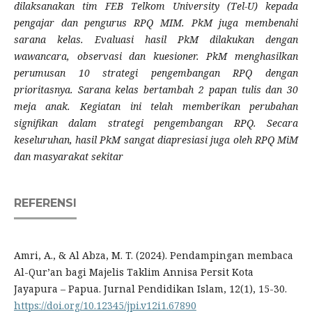
dilaksanakan tim FEB Telkom University (Tel-U) kepada
pengajar dan pengurus RPQ MIM. PkM juga membenahi
sarana kelas. Evaluasi hasil PkM dilakukan dengan
wawancara, observasi dan kuesioner. PkM menghasilkan
perumusan 10 strategi pengembangan RPQ dengan
prioritasnya. Sarana kelas bertambah 2 papan tulis dan 30
meja anak. Kegiatan ini telah memberikan perubahan
signifikan dalam strategi pengembangan RPQ. Secara
keseluruhan, hasil PkM sangat diapresiasi juga oleh RPQ MiM
dan masyarakat sekitar
REFERENSI
Amri, A., & Al Abza, M. T. (2024). Pendampingan membaca
Al-Qur’an bagi Majelis Taklim Annisa Persit Kota
Jayapura – Papua. Jurnal Pendidikan Islam, 12(1), 15-30.
https://doi.org/10.12345/jpi.v12i1.67890