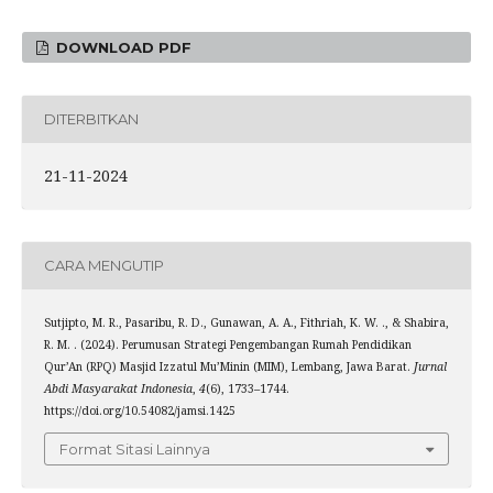
DOWNLOAD PDF
DITERBITKAN
21-11-2024
CARA MENGUTIP
Sutjipto, M. R., Pasaribu, R. D., Gunawan, A. A., Fithriah, K. W. ., & Shabira,
R. M. . (2024). Perumusan Strategi Pengembangan Rumah Pendidikan
Qur’An (RPQ) Masjid Izzatul Mu’Minin (MIM), Lembang, Jawa Barat.
Jurnal
Abdi Masyarakat Indonesia
,
4
(6), 1733–1744.
https://doi.org/10.54082/jamsi.1425
Format Sitasi Lainnya