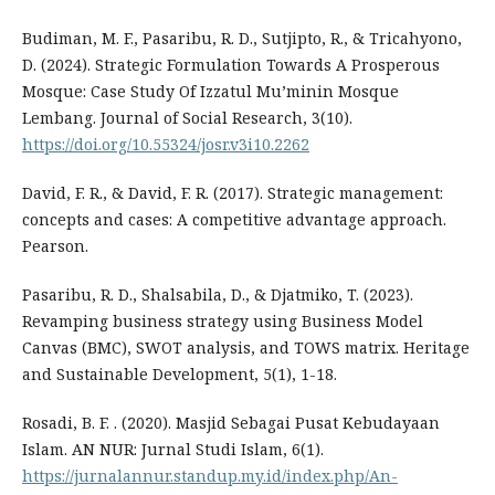
Budiman, M. F., Pasaribu, R. D., Sutjipto, R., & Tricahyono,
D. (2024). Strategic Formulation Towards A Prosperous
Mosque: Case Study Of Izzatul Mu’minin Mosque
Lembang. Journal of Social Research, 3(10).
https://doi.org/10.55324/josr.v3i10.2262
David, F. R., & David, F. R. (2017). Strategic management:
concepts and cases: A competitive advantage approach.
Pearson.
Pasaribu, R. D., Shalsabila, D., & Djatmiko, T. (2023).
Revamping business strategy using Business Model
Canvas (BMC), SWOT analysis, and TOWS matrix. Heritage
and Sustainable Development, 5(1), 1-18.
Rosadi, B. F. . (2020). Masjid Sebagai Pusat Kebudayaan
Islam. AN NUR: Jurnal Studi Islam, 6(1).
https://jurnalannur.standup.my.id/index.php/An-