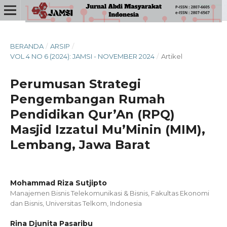
BERANDA
/
ARSIP
/
VOL 4 NO 6 (2024): JAMSI - NOVEMBER 2024
/
Artikel
Perumusan Strategi
Pengembangan Rumah
Pendidikan Qur’An (RPQ)
Masjid Izzatul Mu’Minin (MIM),
Lembang, Jawa Barat
Mohammad Riza Sutjipto
Manajemen Bisnis Telekomunikasi & Bisnis, Fakultas Ekonomi
dan Bisnis, Universitas Telkom, Indonesia
Rina Djunita Pasaribu