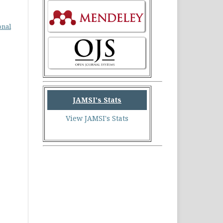
onal
JAMSI's Stats
View JAMSI's Stats