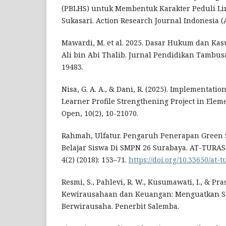
(PBLHS) untuk Membentuk Karakter Peduli L
Sukasari. Action Research Journal Indonesia (AR
Mawardi, M. et al. 2025. Dasar Hukum dan Ka
Ali bin Abi Thalib. Jurnal Pendidikan Tambusai
19483.
Nisa, G. A. A., & Dani, R. (2025). Implementatio
Learner Profile Strengthening Project in Elem
Open, 10(2), 10-21070.
Rahmah, Ulfatur. Pengaruh Penerapan Green 
Belajar Siswa Di SMPN 26 Surabaya. AT-TURAS:
4(2) (2018): 153–71.
https://doi.org/10.33650/at-t
Resmi, S., Pahlevi, R. W., Kusumawati, I., & Pras
Kewirausahaan dan Keuangan: Menguatkan S
Berwirausaha. Penerbit Salemba.