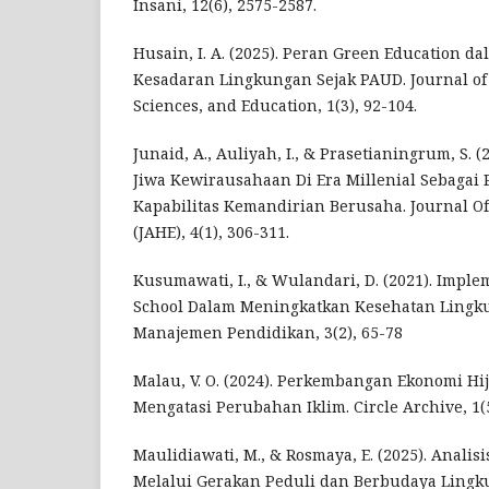
Insani, 12(6), 2575-2587.
Husain, I. A. (2025). Peran Green Education
Kesadaran Lingkungan Sejak PAUD. Journal of 
Sciences, and Education, 1(3), 92-104.
Junaid, A., Auliyah, I., & Prasetianingrum, S.
Jiwa Kewirausahaan Di Era Millenial Sebaga
Kapabilitas Kemandirian Berusaha. Journal 
(JAHE), 4(1), 306-311.
Kusumawati, I., & Wulandari, D. (2021). Impl
School Dalam Meningkatkan Kesehatan Lingku
Manajemen Pendidikan, 3(2), 65-78
Malau, V. O. (2024). Perkembangan Ekonomi Hi
Mengatasi Perubahan Iklim. Circle Archive, 1(5
Maulidiawati, M., & Rosmaya, E. (2025). Anali
Melalui Gerakan Peduli dan Berbudaya Lingk