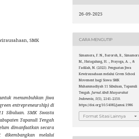
26-09-2025
CARA MENGUTIP
ewirausahaan, SMK
Simamora, F. N., Baroroh, R., Simamora
M., Hutagalung, H. ., Prayoga, A. ., &
Fadilah, N. (2025). Penguatan Jiwa
Kewirausahaan melalui Green School
Movement bagi Siswa SMK
Muhammadiyah 11 Sibuluan, Tapanuli
Tengah.
Jurnal Abdi Masyarakat
n untuk menumbuhkan jiwa
Indonesia
,
5
(5), 2141–2150.
reen entrepreneurship) di
https://doi.org/10.54082/jamsi.1986
1 Sibuluan. SMK Swasta
Format Sitasi Lainnya
abupaten Tapanuli Tengah
belum dimanfaatkan secara
t dikembangkan melalui