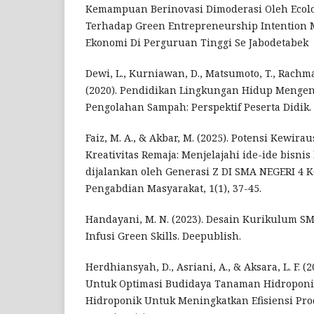
Kemampuan Berinovasi Dimoderasi Oleh Ecol
Terhadap Green Entrepreneurship Intention
Ekonomi Di Perguruan Tinggi Se Jabodetabek
Dewi, L., Kurniawan, D., Matsumoto, T., Rachma
(2020). Pendidikan Lingkungan Hidup Mengen
Pengolahan Sampah: Perspektif Peserta Didik. 
Faiz, M. A., & Akbar, M. (2025). Potensi Kewir
Kreativitas Remaja: Menjelajahi ide-ide bisnis
dijalankan oleh Generasi Z DI SMA NEGERI 4 K
Pengabdian Masyarakat, 1(1), 37-45.
Handayani, M. N. (2023). Desain Kurikulum S
Infusi Green Skills. Deepublish.
Herdhiansyah, D., Asriani, A., & Aksara, L. F. (
Untuk Optimasi Budidaya Tanaman Hidropon
Hidroponik Untuk Meningkatkan Efisiensi Pro