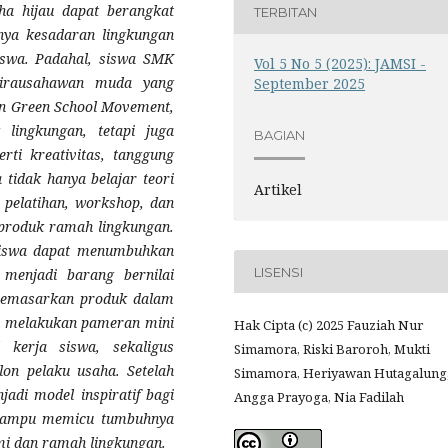
ha hijau dapat berangkat
TERBITAN
hnya kesadaran lingkungan
siswa. Padahal, siswa SMK
Vol 5 No 5 (2025): JAMSI -
wirausahawan muda yang
September 2025
tan Green School Movement,
lingkungan, tetapi juga
BAGIAN
erti kreativitas, tanggung
a tidak hanya belajar teori
Artikel
 pelatihan, workshop, dan
 produk ramah lingkungan.
 siswa dapat menumbuhkan
LISENSI
menjadi barang bernilai
memasarkan produk dalam
an melakukan pameran mini
Hak Cipta (c) 2025 Fauziah Nur
 kerja siswa, sekaligus
Simamora, Riski Baroroh, Mukti
on pelaku usaha. Setelah
Simamora, Heriyawan Hutagalung
adi model inspiratif bagi
Angga Prayoga, Nia Fadilah
 mampu memicu tumbuhnya
mi dan ramah lingkungan.