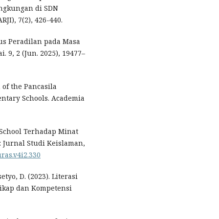
ingkungan di SDN
JI), 7(2), 426-440.
sus Peradilan pada Masa
. 9, 2 (Jun. 2025), 19477–
n of the Pancasila
entary Schools. Academia
School Terhadap Minat
 Jurnal Studi Keislaman,
uras.v4i2.330
etyo, D. (2023). Literasi
ikap dan Kompetensi