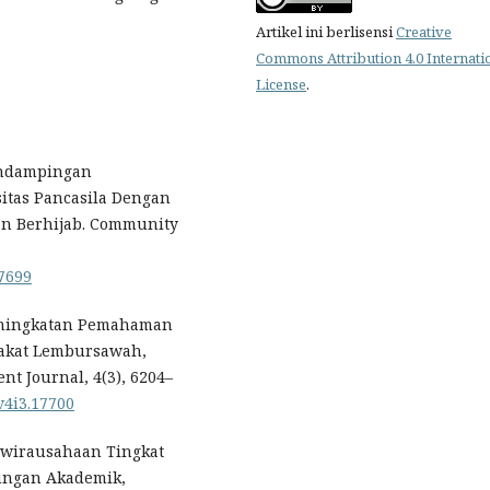
Artikel ini berlisensi
Creative
Commons Attribution 4.0 Internati
License
.
 Pendampingan
tas Pancasila Dengan
n Berhijab. Community
17699
. Peningkatan Pemahaman
akat Lembursawah,
t Journal, 4(3), 6204–
.v4i3.17700
 Kewirausahaan Tingkat
kungan Akademik,