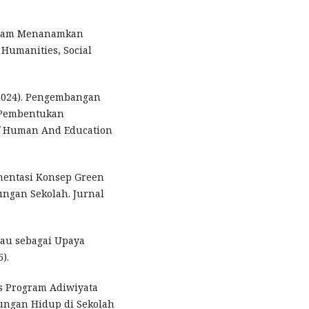
 dalam Menanamkan
Humanities, Social
 (2024). Pengembangan
i Pembentukan
Of Human And Education
ementasi Konsep Green
ngan Sekolah. Jurnal
jau sebagai Upaya
).
sis Program Adiwiyata
ungan Hidup di Sekolah