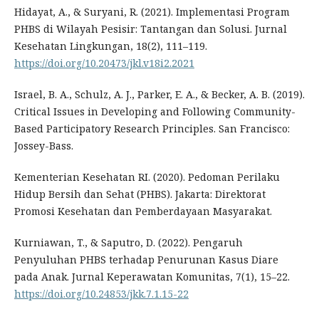
Hidayat, A., & Suryani, R. (2021). Implementasi Program
PHBS di Wilayah Pesisir: Tantangan dan Solusi. Jurnal
Kesehatan Lingkungan, 18(2), 111–119.
https://doi.org/10.20473/jkl.v18i2.2021
Israel, B. A., Schulz, A. J., Parker, E. A., & Becker, A. B. (2019).
Critical Issues in Developing and Following Community-
Based Participatory Research Principles. San Francisco:
Jossey-Bass.
Kementerian Kesehatan RI. (2020). Pedoman Perilaku
Hidup Bersih dan Sehat (PHBS). Jakarta: Direktorat
Promosi Kesehatan dan Pemberdayaan Masyarakat.
Kurniawan, T., & Saputro, D. (2022). Pengaruh
Penyuluhan PHBS terhadap Penurunan Kasus Diare
pada Anak. Jurnal Keperawatan Komunitas, 7(1), 15–22.
https://doi.org/10.24853/jkk.7.1.15-22