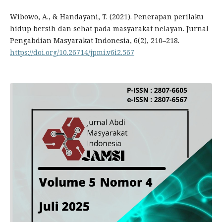
Wibowo, A., & Handayani, T. (2021). Penerapan perilaku
hidup bersih dan sehat pada masyarakat nelayan. Jurnal
Pengabdian Masyarakat Indonesia, 6(2), 210–218.
https://doi.org/10.26714/jpmi.v6i2.567