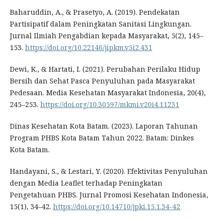
Baharuddin, A., & Prasetyo, A. (2019). Pendekatan
Partisipatif dalam Peningkatan Sanitasi Lingkungan.
Jurnal Ilmiah Pengabdian kepada Masyarakat, 5(2), 145–
153.
https://doi.org/10.22146/jipkm.v5i2.431
Dewi, K., & Hartati, I. (2021). Perubahan Perilaku Hidup
Bersih dan Sehat Pasca Penyuluhan pada Masyarakat
Pedesaan. Media Kesehatan Masyarakat Indonesia, 20(4),
245–253.
https://doi.org/10.30597/mkmi.v20i4.11231
Dinas Kesehatan Kota Batam. (2023). Laporan Tahunan
Program PHBS Kota Batam Tahun 2022. Batam: Dinkes
Kota Batam.
Handayani, S., & Lestari, Y. (2020). Efektivitas Penyuluhan
dengan Media Leaflet terhadap Peningkatan
Pengetahuan PHBS. Jurnal Promosi Kesehatan Indonesia,
15(1), 34–42.
https://doi.org/10.14710/jpki.15.1.34-42