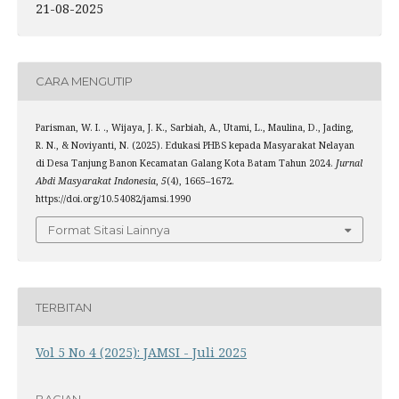
21-08-2025
CARA MENGUTIP
Parisman, W. I. ., Wijaya, J. K., Sarbiah, A., Utami, L., Maulina, D., Jading,
R. N., & Noviyanti, N. (2025). Edukasi PHBS kepada Masyarakat Nelayan
di Desa Tanjung Banon Kecamatan Galang Kota Batam Tahun 2024.
Jurnal
Abdi Masyarakat Indonesia
,
5
(4), 1665–1672.
https://doi.org/10.54082/jamsi.1990
Format Sitasi Lainnya
TERBITAN
Vol 5 No 4 (2025): JAMSI - Juli 2025
BAGIAN