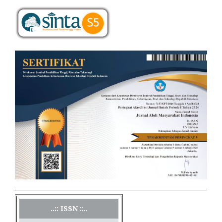
..:: ISSN ::..