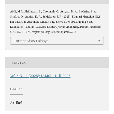
Abdi, M. J., Aldilawati, S., Chotimah, C., Arsyad, M. A., Bachtiar, R. A.,
Shafira, D., Annisa, N. A., & Makmur, J. F. (2025). Edukasi Menyikat Gigi
Berdasarkan Ajaran Rasulullah bagi Siswa SDN 99 Kampung Beru,
Kabupaten Takalar, Sulawesi Selatan.
Jurnal Abdi Masyarakat Indonesia
,
5
(4), 1571–1578. https://doi.org/10.54082/jamsi.2012
Format Sitasi Lainnya
TERBITAN
Vol 5 No 4 (2025): JAMSI - Juli 2025
BAGIAN
Artikel