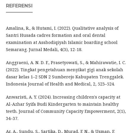
REFERENSI
Amalina, R., & Hutami, I. (2022). Qualitative analysis of
Santri Husada cadres formation and oral dental
examination at Asshodiqiyah Islamic boarding school
Semarang. Jurnal Medali, 4(3), 12-18.
Anggraeni, A. N. D. F., Prasetyowati, S., & Mahirawatie, I. C.
(2022). Tingkat pengetahuan menyikat gigi anak sekolah
dasar kelas 1–2 SDN 2 Sumberejo Kabupaten Trenggalek.
Indonesia Journal of Health and Medical, 2, 523–524.
Anwaristi, A. Y. (2024). Increasing children's capacity at
Al-Azhar Syifa Budi Kindergarten to maintain healthy
teeth. Journal of Community Capacity Empowerment, 2(1),
34–37.
Ar, A., Sundu, S., Sartika, D., Murad, F. N., & Usman, F.