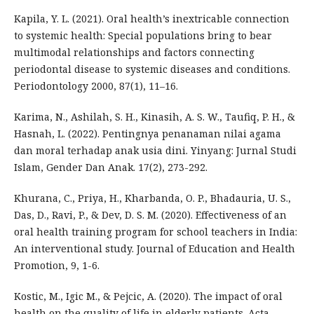
Kapila, Y. L. (2021). Oral health’s inextricable connection
to systemic health: Special populations bring to bear
multimodal relationships and factors connecting
periodontal disease to systemic diseases and conditions.
Periodontology 2000, 87(1), 11–16.
Karima, N., Ashilah, S. H., Kinasih, A. S. W., Taufiq, P. H., &
Hasnah, L. (2022). Pentingnya penanaman nilai agama
dan moral terhadap anak usia dini. Yinyang: Jurnal Studi
Islam, Gender Dan Anak. 17(2), 273-292.
Khurana, C., Priya, H., Kharbanda, O. P., Bhadauria, U. S.,
Das, D., Ravi, P., & Dev, D. S. M. (2020). Effectiveness of an
oral health training program for school teachers in India:
An interventional study. Journal of Education and Health
Promotion, 9, 1-6.
Kostic, M., Igic M., & Pejcic, A. (2020). The impact of oral
health on the quality of life in elderly patients. Acta