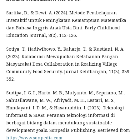
Sartika, D., & Dewi, A. (2024). Metode Pembelajaran
Interaktif untuk Peningkatan Kemampuan Matematika
dan Bahasa Inggris Anak Usia Dini. Early Childhood
Education Journal, 8(2), 112-126.
Setiya, T., Hadiwibowo, Y., Raharjo, T., & Kustiani, N. A.
(2023). Kolaborasi Mewujudkan Ketahanan Pangan
Masyarakat Desa Collaboration in Realizing Village
Community Food Security. Jurnal Kelitbangan, 11(3), 339–
352.
Sudipa, I. G. I., Harto, M. B., Mulyanto, M., Sepriano, M.,
Sahusilawane, M. W., Afriyadi, M. H., Lestari, M. S.,
Handayani, I. D. M., & Hasanuddin, I. (2023). Teknologi
informasi & SDGs: Peranan teknologi informasi di
berbagai bidang dalam mendukung sustainable
development goals. Sonpedia Publishing. Retrieved from
https://www.sonpedia.com