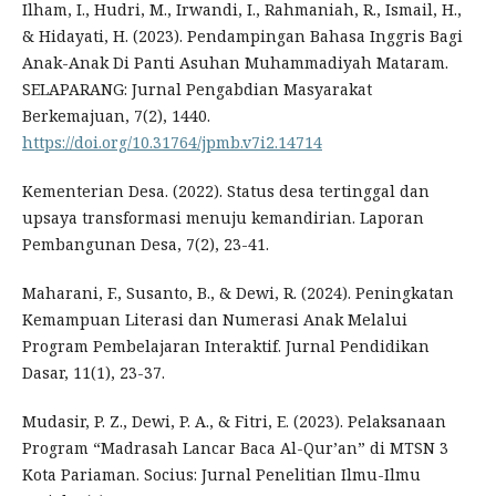
Ilham, I., Hudri, M., Irwandi, I., Rahmaniah, R., Ismail, H.,
& Hidayati, H. (2023). Pendampingan Bahasa Inggris Bagi
Anak-Anak Di Panti Asuhan Muhammadiyah Mataram.
SELAPARANG: Jurnal Pengabdian Masyarakat
Berkemajuan, 7(2), 1440.
https://doi.org/10.31764/jpmb.v7i2.14714
Kementerian Desa. (2022). Status desa tertinggal dan
upsaya transformasi menuju kemandirian. Laporan
Pembangunan Desa, 7(2), 23-41.
Maharani, F., Susanto, B., & Dewi, R. (2024). Peningkatan
Kemampuan Literasi dan Numerasi Anak Melalui
Program Pembelajaran Interaktif. Jurnal Pendidikan
Dasar, 11(1), 23-37.
Mudasir, P. Z., Dewi, P. A., & Fitri, E. (2023). Pelaksanaan
Program “Madrasah Lancar Baca Al-Qur’an” di MTSN 3
Kota Pariaman. Socius: Jurnal Penelitian Ilmu-Ilmu