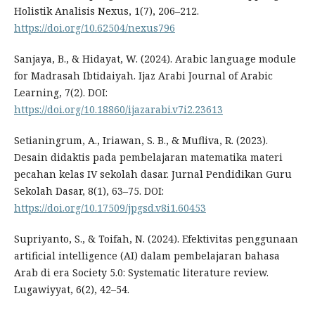
Holistik Analisis Nexus, 1(7), 206–212.
https://doi.org/10.62504/nexus796
Sanjaya, B., & Hidayat, W. (2024). Arabic language module
for Madrasah Ibtidaiyah. Ijaz Arabi Journal of Arabic
Learning, 7(2). DOI:
https://doi.org/10.18860/ijazarabi.v7i2.23613
Setianingrum, A., Iriawan, S. B., & Mufliva, R. (2023).
Desain didaktis pada pembelajaran matematika materi
pecahan kelas IV sekolah dasar. Jurnal Pendidikan Guru
Sekolah Dasar, 8(1), 63–75. DOI:
https://doi.org/10.17509/jpgsd.v8i1.60453
Supriyanto, S., & Toifah, N. (2024). Efektivitas penggunaan
artificial intelligence (AI) dalam pembelajaran bahasa
Arab di era Society 5.0: Systematic literature review.
Lugawiyyat, 6(2), 42–54.