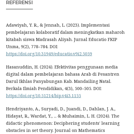
REFERENSI
Adawiyah, Y. R., & Jennah, L. (2023). Implementasi
pembelajaran kolaboratif dalam meningkatkan maharoh
kitabah siswa Madrasah Aliyah. Jurnal Educatio FKIP
Unma, 9(2), 778–784. DOI:
https://doi.org/10.31949/educatio.v9i2.5059
Hasanuddin, H. (2024). Efektivitas penggunaan media
digital dalam pembelajaran bahasa Arab di Pesantren
Darul Ikhlas Panyabungan Kab. Mandailing Natal.
Berkala Ilmiah Pendidikan, 4(3), 500–505. DOI:
https://doi.org/10.51214/bip.v4i3.1155
Hendriyanto, A., Suryadi, D., Juandi, D., Dahlan, J. A.,
Hidayat, R., Wardat, Y., ... & Muhaimin, L. H. (2024). The
didactic phenomenon: Deciphering students' learning
obstacles in set theory. Journal on Mathematics