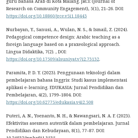
guru bahasa Arab di Kota Malang. JRCE (Journal of
Research on Community Engagement), 5(1), 21–26. DOI:
https://doi.org/10.18860/jrce.v5i1.18443
Nurbayan, Y., Sanusi, A., Wulan, N. S., & Ismail, Z. (2024).
Pedagogical competence design: Arabic teaching as a
foreign language based on a praxeological approach.
Lingua Didaktika, 7(2). , DOI:
https://doi.org/10.17509/alsuniyat.v7i2.73132
.
Paramita, P. D. Y. (2023). Penggunaan teknologi dalam
pembelajaran bahasa Inggris: Studi kasus implementasi
aplikasi e-learning. EDUKASIA: Jurnal Pendidikan dan
Pembelajaran, 4(2), 1799–1804. DOI:
https://doi.org/10.62775/edukasia.v4i2.508
Puteri, A. N., Yoenanto, N. H., & Nawangsari, N. A. F. (2023).
Efektivitas asesmen autentik dalam pembelajaran. Jurnal
Pendidikan dan Kebudayaan, 8(1), 77–87. DOI:
10.24832/jpnk.v8i1.3535