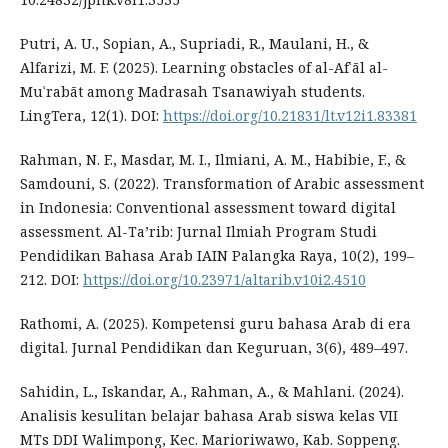
Putri, A. U., Sopian, A., Supriadi, R., Maulani, H., &
Alfarizi, M. F. (2025). Learning obstacles of al-Afʿāl al-
Muʿrabāt among Madrasah Tsanawiyah students.
LingTera, 12(1). DOI:
https://doi.org/10.21831/lt.v12i1.83381
Rahman, N. F., Masdar, M. I., Ilmiani, A. M., Habibie, F., &
Samdouni, S. (2022). Transformation of Arabic assessment
in Indonesia: Conventional assessment toward digital
assessment. Al-Ta’rib: Jurnal Ilmiah Program Studi
Pendidikan Bahasa Arab IAIN Palangka Raya, 10(2), 199–
212. DOI:
https://doi.org/10.23971/altarib.v10i2.4510
Rathomi, A. (2025). Kompetensi guru bahasa Arab di era
digital. Jurnal Pendidikan dan Keguruan, 3(6), 489–497.
Sahidin, L., Iskandar, A., Rahman, A., & Mahlani. (2024).
Analisis kesulitan belajar bahasa Arab siswa kelas VII
MTs DDI Walimpong, Kec. Marioriwawo, Kab. Soppeng.