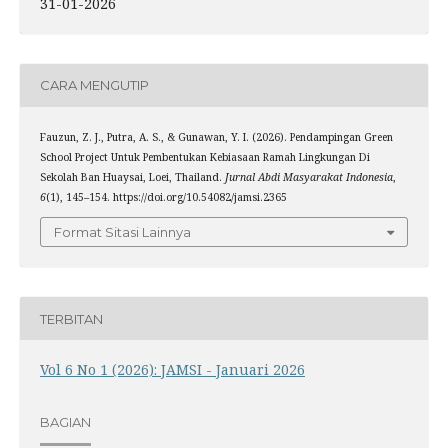
31-01-2026
CARA MENGUTIP
Fauzun, Z. J., Putra, A. S., & Gunawan, Y. I. (2026). Pendampingan Green
School Project Untuk Pembentukan Kebiasaan Ramah Lingkungan Di
Sekolah Ban Huaysai, Loei, Thailand.
Jurnal Abdi Masyarakat Indonesia
,
6
(1), 145–154. https://doi.org/10.54082/jamsi.2365
Format Sitasi Lainnya
TERBITAN
Vol 6 No 1 (2026): JAMSI - Januari 2026
BAGIAN