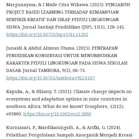
Margunayasa, & I Made Citra Wibawa. (2025). PENGARUH
PROJECT BASED LEARNING TERHADAP KEMAMPUAN
BERPIKIR KREATIF DAN SIKAP PEDULI LINGKUNGAN
SISWA. Jurnal Santiaji Pendidikan (JSP), 15(1), 128–141.
https://doi.org/10.36733/jsp.v15i1.11262
Junaidi & Abdul Alimun Utama. (2025). PENERAPAN
PENDIDIKAN KONSERVASI UNTUK MENUMBUHKAN
KARAKTER PEDULI LINGKUNGAN PADA SISWA SEKOLAH
DASAR. Jurnal TAMBORA, 9(2), 68–73.
https://doi.org/10.36761/tambora.v9i2.6167
Kapuka, A., & Hlásny, T. (2021). Climate change impacts on
ecosystems and adaptation options in nine countries in
southern Africa: What do we know? Ecosphere, 12(12),
e03860.
https://doi.org/10.1002/ecs2.3860
Kurniasari, P., Mardikaningsih, A., & Arifki, G. (2024).
Pelatihan Pengelolaan Sampah Anorganik Menjadi Kreasi