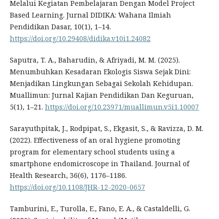
Melalui Kegiatan Pembelajaran Dengan Model Project
Based Learning. Jurnal DIDIKA: Wahana Ilmiah
Pendidikan Dasar, 10(1), 1–14.
https://doi.org/10.29408/didika.v10i1.24082
Saputra, T. A., Baharudin, & Afriyadi, M. M. (2025).
Menumbuhkan Kesadaran Ekologis Siswa Sejak Dini:
Menjadikan Lingkungan Sebagai Sekolah Kehidupan.
Muallimun: Jurnal Kajian Pendidikan Dan Keguruan,
5(1), 1–21.
https://doi.org/10.23971/muallimun.v5i1.10007
Sarayuthpitak, J., Rodpipat, S., Ekgasit, S., & Ravizza, D. M.
(2022). Effectiveness of an oral hygiene promoting
program for elementary school students using a
smartphone endomicroscope in Thailand. Journal of
Health Research, 36(6), 1176–1186.
https://doi.org/10.1108/JHR-12-2020-0657
Tamburini, E., Turolla, E., Fano, E. A., & Castaldelli, G.