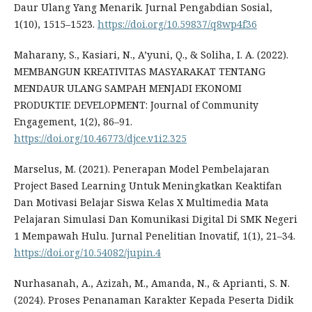
Daur Ulang Yang Menarik. Jurnal Pengabdian Sosial,
1(10), 1515–1523.
https://doi.org/10.59837/q8wp4f36
Maharany, S., Kasiari, N., A’yuni, Q., & Soliha, I. A. (2022).
MEMBANGUN KREATIVITAS MASYARAKAT TENTANG
MENDAUR ULANG SAMPAH MENJADI EKONOMI
PRODUKTIF. DEVELOPMENT: Journal of Community
Engagement, 1(2), 86–91.
https://doi.org/10.46773/djce.v1i2.325
Marselus, M. (2021). Penerapan Model Pembelajaran
Project Based Learning Untuk Meningkatkan Keaktifan
Dan Motivasi Belajar Siswa Kelas X Multimedia Mata
Pelajaran Simulasi Dan Komunikasi Digital Di SMK Negeri
1 Mempawah Hulu. Jurnal Penelitian Inovatif, 1(1), 21–34.
https://doi.org/10.54082/jupin.4
Nurhasanah, A., Azizah, M., Amanda, N., & Aprianti, S. N.
(2024). Proses Penanaman Karakter Kepada Peserta Didik