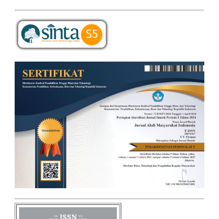
..:: ISSN ::..