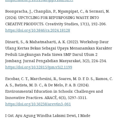
Boonpracha, J., Chanplin, P., Ngampipat, C., & Sermsri, N.
(2024). UPCYCLING FOR REPURPOSING WASTE INTO
CREATIVE PRODUCTS. Creativity Studies, 17(1), 192–206.
https://doi.org/10.3846/cs.2024.18128
Dinarti, S., & Mahatmaharti, A. K. (2022). Workshop Daur
Ulang Kertas Bekas Sebagai Upaya Menanamkan Karakter
Peduli Lingkungan Pada Siswa SMP Darul Ulum 2
Jombang. Jurnal Pengabdian Masyarakat, 3(2), 224–234.
https://doi.org/10.32815/jpm.v3i2.1199
Escobar, C. T., Marchesini, R., Soares, M. D. F. D. S., Ramos, C.
A. S., Batista, M. D. C., & De Melo, P. A. B. (2024).
Environmental Education in Schools: Challenges and
Innovative Practices. ARACÊ, 6(3), 5297–5311.
https://doi.org/10.56238/arev6n3-061
I Gst. Ayu Agung Windha Laksmi Dewi, I Made