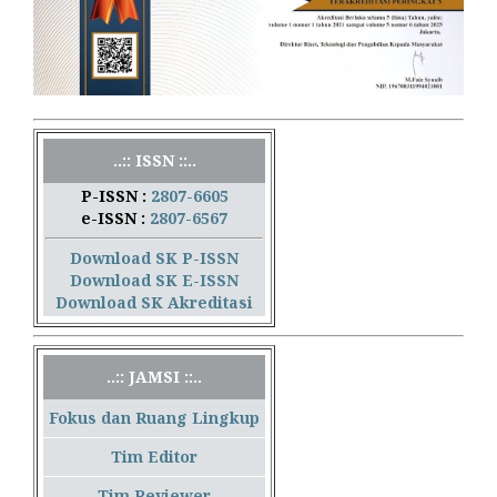
..:: ISSN ::..
P-ISSN :
2807-6605
e-ISSN :
2807-6567
Download SK P-ISSN
Download SK E-ISSN
Download SK Akreditasi
..:: JAMSI ::..
Fokus dan Ruang Lingkup
Tim Editor
Tim Reviewer