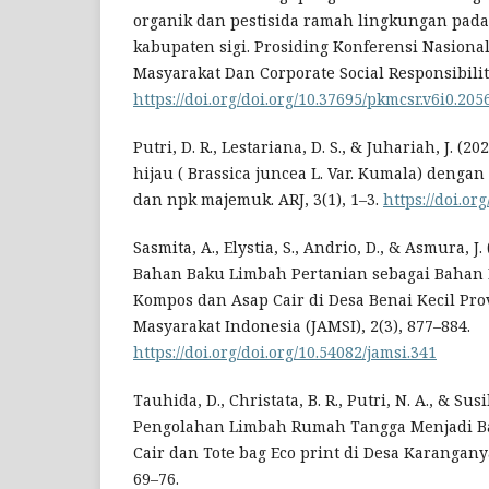
organik dan pestisida ramah lingkungan pada
kabupaten sigi. Prosiding Konferensi Nasion
Masyarakat Dan Corporate Social Responsibility
https://doi.org/doi.org/10.37695/pkmcsr.v6i0.205
Putri, D. R., Lestariana, D. S., & Juhariah, J. (2
hijau ( Brassica juncea L. Var. Kumala) dengan
dan npk majemuk. ARJ, 3(1), 1–3.
https://doi.org
Sasmita, A., Elystia, S., Andrio, D., & Asmura, J
Bahan Baku Limbah Pertanian sebagai Bahan
Kompos dan Asap Cair di Desa Benai Kecil Prov
Masyarakat Indonesia (JAMSI), 2(3), 877–884.
https://doi.org/doi.org/10.54082/jamsi.341
Tauhida, D., Christata, B. R., Putri, N. A., & Susi
Pengolahan Limbah Rumah Tangga Menjadi B
Cair dan Tote bag Eco print di Desa Karanganyar
69–76.