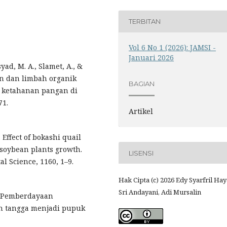
TERBITAN
Vol 6 No 1 (2026): JAMSI -
Januari 2026
syad, M. A., Slamet, A., &
an dan limbah organik
BAGIAN
k ketahanan pangan di
71.
Artikel
. Effect of bokashi quail
soybean plants growth.
LISENSI
l Science, 1160, 1–9.
Hak Cipta (c) 2026 Edy Syarfril Hay
Sri Andayani, Adi Mursalin
1). Pemberdayaan
h tangga menjadi pupuk