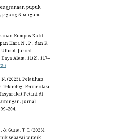
di penggunaan pupuk
, jagung & sorgum.
Peranan Kompos Kulit
an Hara N , P , dan K
Ultisol. Jurnal
Daya Alam, 11(2), 117–
736
, N. (2023). Pelatihan
s Teknologi Fermentasi
asyarakat Petani di
uningan. Jurnal
199–204.
, & Guna, T. T. (2023).
anik sebagai pupuk