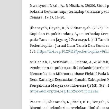
Iswahyudi, Izzah, A., & Nisak, A. (2020). Stu
bokashi (kotoran sapi) terhadap tanaman padi
Cemara, 17(1), 14–20.
Jihansyah, Hayati, R., & Riduansyah. (2025). 
Kopi dan Pupuk Kandang Ayam terhadap Serap
pada Tanaman Jagung ( Zea mays L .) di Tanah 
Pedontropika : Jurnal Ilmu Tanah Dan Sumber 
124.
https://doi.org/10.26418/pedontropika.v9i1.
Nurlaelah, I., Setiawati, I., Prianto, A., & Alifah
Pembuatan Pupuk Organik ( Bokashi ) Berbasi
Memanfaatkan Mikroorganisme Efekttif Pada M
Desa Kananga Kecamatan Cimahi Kabupaten K
Pengabdian Masyarakat Idonesia (JPMI), 3(2), 
https://doi.org/doi.org/10.52436/1.jpmi.949
Pasaru, F., Khasanah, N., Nasir, B. H., Tengah, S.
Diseminasi teknologi pengelolaan limbah org