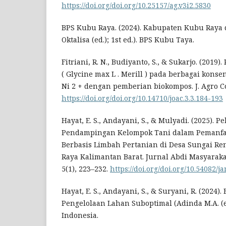
https://doi.org/doi.org/10.25157/ag.v3i2.5830
BPS Kubu Raya. (2024). Kabupaten Kubu Raya 
Oktalisa (ed.); 1st ed.). BPS Kubu Taya.
Fitriani, R. N., Budiyanto, S., & Sukarjo. (2019
( Glycine max L . Merill ) pada berbagai kons
Ni 2 + dengan pemberian biokompos. J. Agro Co
https://doi.org/doi.org/10.14710/joac.3.3.184-193
Hayat, E. S., Andayani, S., & Mulyadi. (2025). P
Pendampingan Kelompok Tani dalam Pemanfa
Berbasis Limbah Pertanian di Desa Sungai R
Raya Kalimantan Barat. Jurnal Abdi Masyaraka
5(1), 223–232.
https://doi.org/doi.org/10.54082/j
Hayat, E. S., Andayani, S., & Suryani, R. (2024
Pengelolaan Lahan Suboptimal (Adinda M.A. (ed.
Indonesia.