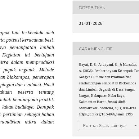
DITERBITKAN
31-01-2026
mpok tani terkendala oleh
a potensi keracunan besi.
nya pemanfaatan limbah
CARA MENGUTIP
Kegiatan ini bertujuan
mitra dalam memproduksi
Hayat, E. S., Andayani, S., & Mursalin,
f pupuk organik. Metode
A. (2026). Pemberdayaan Kelompok Tan
atan biokompos, penerapan
Bangka Hulu melalui Pelatihan dan
Pendampingan Pembuatan Biokompos
ingan dan evaluasi. Hasil
dari Limbah Organik di Desa Sungai
ahuan peserta tentang
Rengas, Kabupaten Kubu Raya,
diikuti kemampuan praktik
Kalimantan Barat.
Jurnal Abdi
a lahan budidaya. Dampak
Masyarakat Indonesia
,
6
(1), 881–890.
h pertanian sebagai bahan
https://doi.org/10.54082/jamsi.2395
mandirian mitra dalam
Format Sitasi Lainnya