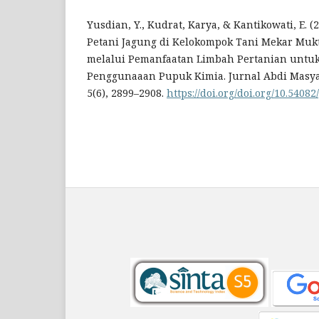
Yusdian, Y., Kudrat, Karya, & Kantikowati, E. 
Petani Jagung di Kelokompok Tani Mekar Mu
melalui Pemanfaatan Limbah Pertanian untu
Penggunaaan Pupuk Kimia. Jurnal Abdi Masyar
5(6), 2899–2908.
https://doi.org/doi.org/10.54082