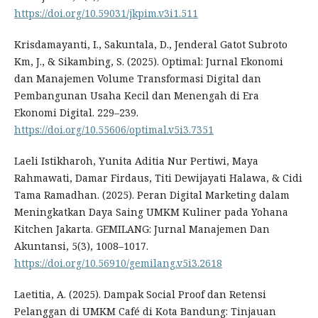
https://doi.org/10.59031/jkpim.v3i1.511
Krisdamayanti, I., Sakuntala, D., Jenderal Gatot Subroto
Km, J., & Sikambing, S. (2025). Optimal: Jurnal Ekonomi
dan Manajemen Volume Transformasi Digital dan
Pembangunan Usaha Kecil dan Menengah di Era
Ekonomi Digital. 229–239.
https://doi.org/10.55606/optimal.v5i3.7351
Laeli Istikharoh, Yunita Aditia Nur Pertiwi, Maya
Rahmawati, Damar Firdaus, Titi Dewijayati Halawa, & Cidi
Tama Ramadhan. (2025). Peran Digital Marketing dalam
Meningkatkan Daya Saing UMKM Kuliner pada Yohana
Kitchen Jakarta. GEMILANG: Jurnal Manajemen Dan
Akuntansi, 5(3), 1008–1017.
https://doi.org/10.56910/gemilang.v5i3.2618
Laetitia, A. (2025). Dampak Social Proof dan Retensi
Pelanggan di UMKM Café di Kota Bandung: Tinjauan