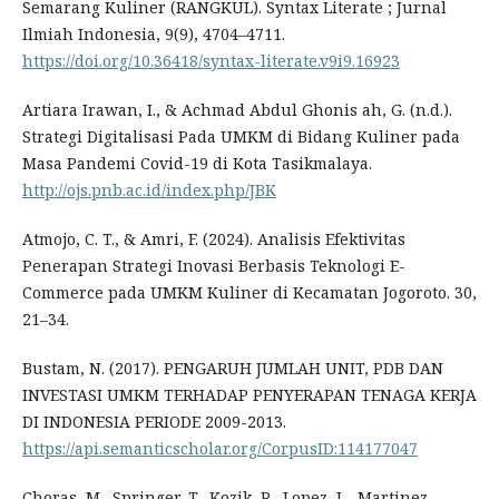
Semarang Kuliner (RANGKUL). Syntax Literate ; Jurnal
Ilmiah Indonesia, 9(9), 4704–4711.
https://doi.org/10.36418/syntax-literate.v9i9.16923
Artiara Irawan, I., & Achmad Abdul Ghonis ah, G. (n.d.).
Strategi Digitalisasi Pada UMKM di Bidang Kuliner pada
Masa Pandemi Covid-19 di Kota Tasikmalaya.
http://ojs.pnb.ac.id/index.php/JBK
Atmojo, C. T., & Amri, F. (2024). Analisis Efektivitas
Penerapan Strategi Inovasi Berbasis Teknologi E-
Commerce pada UMKM Kuliner di Kecamatan Jogoroto. 30,
21–34.
Bustam, N. (2017). PENGARUH JUMLAH UNIT, PDB DAN
INVESTASI UMKM TERHADAP PENYERAPAN TENAGA KERJA
DI INDONESIA PERIODE 2009-2013.
https://api.semanticscholar.org/CorpusID:114177047
Choras, M., Springer, T., Kozik, R., Lopez, L., Martinez-