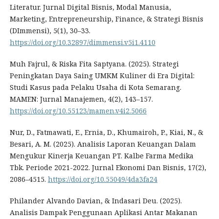
Literatur. Jurnal Digital Bisnis, Modal Manusia,
Marketing, Entrepreneurship, Finance, & Strategi Bisnis
(DImmensi), 5(1), 30–33.
https://doi.org/10.32897/dimmensi.v5i1.4110
Muh Fajrul, & Riska Fita Saptyana. (2025). Strategi
Peningkatan Daya Saing UMKM Kuliner di Era Digital:
Studi Kasus pada Pelaku Usaha di Kota Semarang.
MAMEN: Jurnal Manajemen, 4(2), 143–157.
https://doi.org/10.55123/mamen.v4i2.5066
Nur, D., Fatmawati, E., Ernia, D., Khumairoh, P., Kiai, N., &
Besari, A. M. (2025). Analisis Laporan Keuangan Dalam
Mengukur Kinerja Keuangan PT. Kalbe Farma Medika
Tbk. Periode 2021-2022. Jurnal Ekonomi Dan Bisnis, 17(2),
2086–4515.
https://doi.org/10.55049/4da3fa24
Philander Alvando Davian, & Indasari Deu. (2025).
Analisis Dampak Penggunaan Aplikasi Antar Makanan