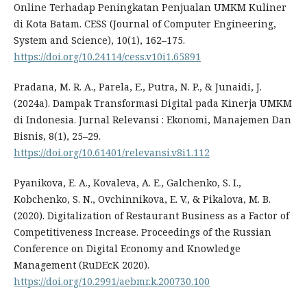
Online Terhadap Peningkatan Penjualan UMKM Kuliner
di Kota Batam. CESS (Journal of Computer Engineering,
System and Science), 10(1), 162–175.
https://doi.org/10.24114/cess.v10i1.65891
Pradana, M. R. A., Parela, E., Putra, N. P., & Junaidi, J.
(2024a). Dampak Transformasi Digital pada Kinerja UMKM
di Indonesia. Jurnal Relevansi : Ekonomi, Manajemen Dan
Bisnis, 8(1), 25–29.
https://doi.org/10.61401/relevansi.v8i1.112
Pyanikova, E. A., Kovaleva, A. E., Galchenko, S. I.,
Kobchenko, S. N., Ovchinnikova, E. V., & Pikalova, M. B.
(2020). Digitalization of Restaurant Business as a Factor of
Competitiveness Increase. Proceedings of the Russian
Conference on Digital Economy and Knowledge
Management (RuDEcK 2020).
https://doi.org/10.2991/aebmr.k.200730.100