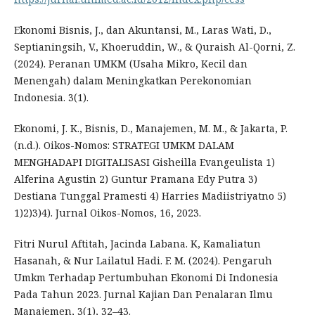
Ekonomi Bisnis, J., dan Akuntansi, M., Laras Wati, D.,
Septianingsih, V., Khoeruddin, W., & Quraish Al-Qorni, Z.
(2024). Peranan UMKM (Usaha Mikro, Kecil dan
Menengah) dalam Meningkatkan Perekonomian
Indonesia. 3(1).
Ekonomi, J. K., Bisnis, D., Manajemen, M. M., & Jakarta, P.
(n.d.). Oikos-Nomos: STRATEGI UMKM DALAM
MENGHADAPI DIGITALISASI Gisheilla Evangeulista 1)
Alferina Agustin 2) Guntur Pramana Edy Putra 3)
Destiana Tunggal Pramesti 4) Harries Madiistriyatno 5)
1)2)3)4). Jurnal Oikos-Nomos, 16, 2023.
Fitri Nurul Aftitah, Jacinda Labana. K, Kamaliatun
Hasanah, & Nur Lailatul Hadi. F. M. (2024). Pengaruh
Umkm Terhadap Pertumbuhan Ekonomi Di Indonesia
Pada Tahun 2023. Jurnal Kajian Dan Penalaran Ilmu
Manajemen, 3(1), 32–43.