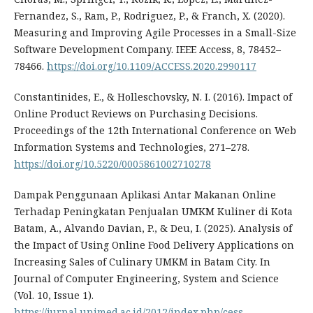
Fernandez, S., Ram, P., Rodriguez, P., & Franch, X. (2020).
Measuring and Improving Agile Processes in a Small-Size
Software Development Company. IEEE Access, 8, 78452–
78466.
https://doi.org/10.1109/ACCESS.2020.2990117
Constantinides, E., & Holleschovsky, N. I. (2016). Impact of
Online Product Reviews on Purchasing Decisions.
Proceedings of the 12th International Conference on Web
Information Systems and Technologies, 271–278.
https://doi.org/10.5220/0005861002710278
Dampak Penggunaan Aplikasi Antar Makanan Online
Terhadap Peningkatan Penjualan UMKM Kuliner di Kota
Batam, A., Alvando Davian, P., & Deu, I. (2025). Analysis of
the Impact of Using Online Food Delivery Applications on
Increasing Sales of Culinary UMKM in Batam City. In
Journal of Computer Engineering, System and Science
(Vol. 10, Issue 1).
https://jurnal.unimed.ac.id/2012/index.php/cess