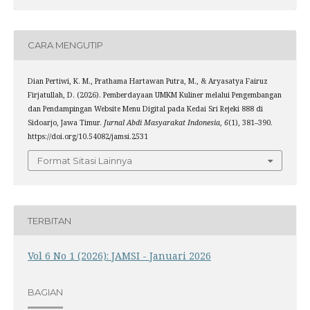
CARA MENGUTIP
Dian Pertiwi, K. M., Prathama Hartawan Putra, M., & Aryasatya Fairuz
Firjatullah, D. (2026). Pemberdayaan UMKM Kuliner melalui Pengembangan
dan Pendampingan Website Menu Digital pada Kedai Sri Rejeki 888 di
Sidoarjo, Jawa Timur.
Jurnal Abdi Masyarakat Indonesia
,
6
(1), 381–390.
https://doi.org/10.54082/jamsi.2531
Format Sitasi Lainnya
TERBITAN
Vol 6 No 1 (2026): JAMSI - Januari 2026
BAGIAN