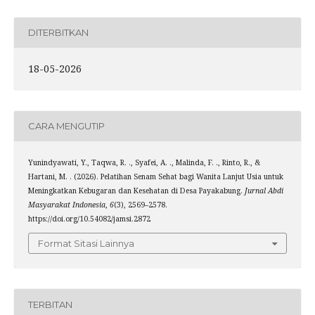
DITERBITKAN
18-05-2026
CARA MENGUTIP
Yunindyawati, Y., Taqwa, R. ., Syafei, A. ., Malinda, F. ., Rinto, R., &
Hartani, M. . (2026). Pelatihan Senam Sehat bagi Wanita Lanjut Usia untuk
Meningkatkan Kebugaran dan Kesehatan di Desa Payakabung.
Jurnal Abdi
Masyarakat Indonesia
,
6
(3), 2569–2578.
https://doi.org/10.54082/jamsi.2872
Format Sitasi Lainnya
TERBITAN