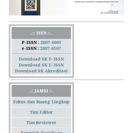
..:: ISSN ::..
P-ISSN :
2807-6605
e-ISSN :
2807-6567
Download SK P-ISSN
Download SK E-ISSN
Download SK Akreditasi
..:: JAMSI ::..
Fokus dan Ruang Lingkup
Tim Editor
Tim Reviewer
Petunjuk Penulisan