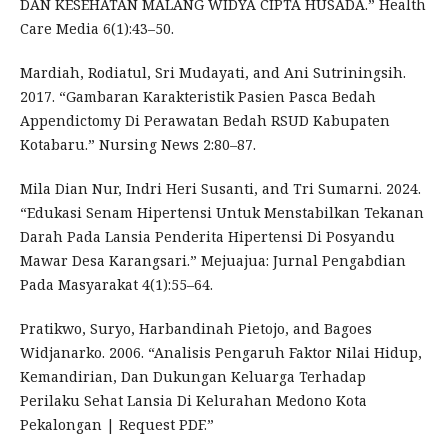
DAN KESEHATAN MALANG WIDYA CIPTA HUSADA.” Health
Care Media 6(1):43–50.
Mardiah, Rodiatul, Sri Mudayati, and Ani Sutriningsih.
2017. “Gambaran Karakteristik Pasien Pasca Bedah
Appendictomy Di Perawatan Bedah RSUD Kabupaten
Kotabaru.” Nursing News 2:80–87.
Mila Dian Nur, Indri Heri Susanti, and Tri Sumarni. 2024.
“Edukasi Senam Hipertensi Untuk Menstabilkan Tekanan
Darah Pada Lansia Penderita Hipertensi Di Posyandu
Mawar Desa Karangsari.” Mejuajua: Jurnal Pengabdian
Pada Masyarakat 4(1):55–64.
Pratikwo, Suryo, Harbandinah Pietojo, and Bagoes
Widjanarko. 2006. “Analisis Pengaruh Faktor Nilai Hidup,
Kemandirian, Dan Dukungan Keluarga Terhadap
Perilaku Sehat Lansia Di Kelurahan Medono Kota
Pekalongan | Request PDF.”