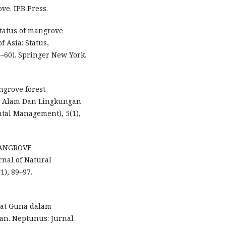
ve. IPB Press.
status of mangrove
 Asia: Status,
–60). Springer New York.
ngrove forest
a Alam Dan Lingkungan
tal Management), 5(1),
MANGROVE
nal of Natural
), 89–97.
epat Guna dalam
n. Neptunus: Jurnal