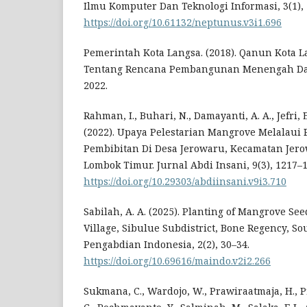
Ilmu Komputer Dan Teknologi Informasi, 3(1), 
https://doi.org/10.61132/neptunus.v3i1.696
Pemerintah Kota Langsa. (2018). Qanun Kota L
Tentang Rencana Pembangunan Menengah Dae
2022.
Rahman, I., Buhari, N., Damayanti, A. A., Jefri, 
(2022). Upaya Pelestarian Mangrove Melalaui 
Pembibitan Di Desa Jerowaru, Kecamatan Jer
Lombok Timur. Jurnal Abdi Insani, 9(3), 1217–1
https://doi.org/10.29303/abdiinsani.v9i3.710
Sabilah, A. A. (2025). Planting of Mangrove Se
Village, Sibulue Subdistrict, Bone Regency, S
Pengabdian Indonesia, 2(2), 30–34.
https://doi.org/10.69616/maindo.v2i2.266
Sukmana, C., Wardojo, W., Prawiraatmaja, H., P