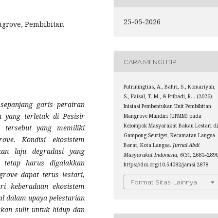
25-05-2026
ngrove, Pembibitan
CARA MENGUTIP
Putriningtias, A., Bahri, S., Komariyah,
S., Faisal, T. M., & Pribadi, R. . (2026).
epanjang garis perairan
Inisiasi Pembentukan Unit Pembibitan
yang terletak di Pesisir
Mangrove Mandiri (UPMM) pada
Kelompok Masyarakat Bakau Lestari d
h tersebut yang memiliki
Gampong Seuriget, Kecamatan Langsa
ove. Kondisi ekosistem
Barat, Kota Langsa.
Jurnal Abdi
an laju degradasi yang
Masyarakat Indonesia
,
6
(3), 2681–2890
e tetap harus digalakkan
https://doi.org/10.54082/jamsi.2878
ove dapat terus lestari,
Format Sitasi Lainnya
ri keberadaan ekosistem
l dalam upaya pelestarian
kan sulit untuk hidup dan