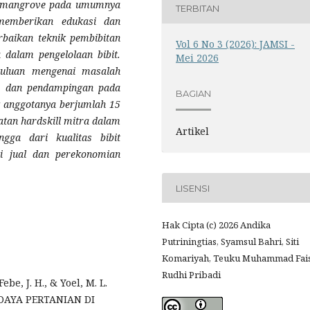
a mangrove pada umumnya
TERBITAN
memberikan edukasi dan
rbaikan teknik pembibitan
Vol 6 No 3 (2026): JAMSI -
dalam pengelolaan bibit.
Mei 2026
huluan mengenai masalah
an, dan pendampingan pada
BAGIAN
 anggotanya berjumlah 15
atan hardskill mitra dalam
Artikel
gga dari kualitas bibit
i jual dan perekonomian
LISENSI
Hak Cipta (c) 2026 Andika
Putriningtias, Syamsul Bahri, Siti
Komariyah, Teuku Muhammad Fais
Rudhi Pribadi
, Febe, J. H., & Yoel, M. L.
DAYA PERTANIAN DI