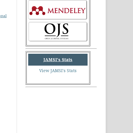
onal
JAMSI's Stats
View JAMSI's Stats