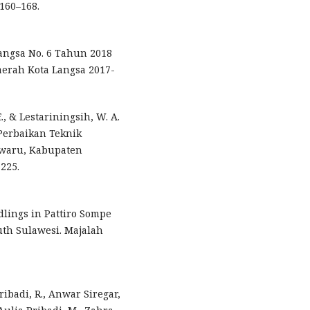
160–168.
angsa No. 6 Tahun 2018
rah Kota Langsa 2017-
E., & Lestariningsih, W. A.
Perbaikan Teknik
owaru, Kabupaten
225.
edlings in Pattiro Sompe
outh Sulawesi. Majalah
ribadi, R., Anwar Siregar,