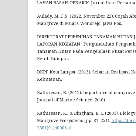
LAHAN BASAH. PENARIK: Jurnal Ilmu Pertanian
Aulady, M. F. N. (2022, November 22). Cegah A
Mangrove di Muara Wonorejo. Jawa Pos.
DIREKTORAT PERBENIHAN TANAMAN HUTAN JAK
LAPORAN KEGIATAN : Pengunduhan Pengambil
Tanaman Hutan Pada Pengelolaan Pusat Per
Benih Rumpin.
DKPP Kota Langsa. (2013). Sebaran Realisasi K
Kehutanan.
Kathiresan, K. (2012). Importance of mangrove
Journal of Marine Science, 2(10).
Kathiresan, K., & Bingham, B. L. (2001). Biolo
Mangrove Ecosystems (pp. 81–251).
https://doi.
2881(01)40003-4