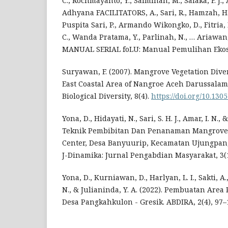
C., Rochmayanto, Y., Salminah, M., Salaka, F. J.,
Adhyana FACILITATORS, A., Sari, R., Hamzah, H.
Puspita Sari, P., Armando Wikongko, D., Fitria, 
C., Wanda Pratama, Y., Parlinah, N., … Ariawan,
MANUAL SERIAL foLU: Manual Pemulihan Ekos
Suryawan, F. (2007). Mangrove Vegetation Dive
East Coastal Area of Nangroe Aceh Darussalam.
Biological Diversity, 8(4).
https://doi.org/10.130
Yona, D., Hidayati, N., Sari, S. H. J., Amar, I. N.,
Teknik Pembibitan Dan Penanaman Mangrove
Center, Desa Banyuurip, Kecamatan Ujungpan
J-Dinamika: Jurnal Pengabdian Masyarakat, 3(1
Yona, D., Kurniawan, D., Harlyan, L. I., Sakti, A.
N., & Julianinda, Y. A. (2022). Pembuatan Are
Desa Pangkahkulon - Gresik. ABDIRA, 2(4), 97–