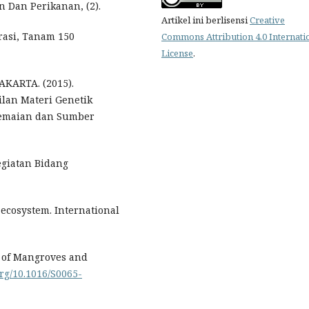
 Dan Perikanan, (2).
Artikel ini berlisensi
Creative
brasi, Tanam 150
Commons Attribution 4.0 Internati
License
.
ARTA. (2015).
an Materi Genetik
semaian dan Sumber
egiatan Bidang
 ecosystem. International
gy of Mangroves and
org/10.1016/S0065-