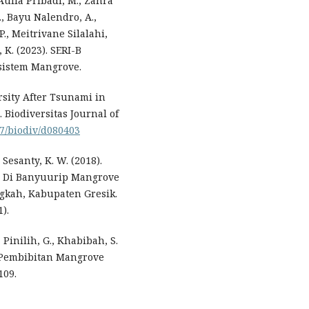
 Aulia Pribadi, M., Zahra
, Bayu Nalendro, A.,
P., Meitrivane Silalahi,
 K. (2023). SERI-B
istem Mangrove.
rsity After Tsunami in
 Biodiversitas Journal of
57/biodiv/d080403
 & Sesanty, K. W. (2018).
 Di Banyuurip Mangrove
gkah, Kabupaten Gresik.
).
, Pinilih, G., Khabibah, S.
a Pembibitan Mangrove
109.