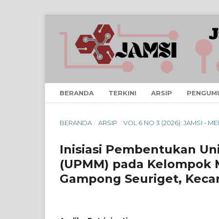
BERANDA
TERKINI
ARSIP
PENGUM
BERANDA
/
ARSIP
/
VOL 6 NO 3 (2026): JAMSI - ME
Inisiasi Pembentukan Un
(UPMM) pada Kelompok Ma
Gampong Seuriget, Kecam