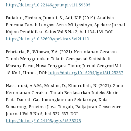
https://doi.org/10.22146/jpmmpi.v1i1.59305
Fatiatun, Firdaus, Jumini, S., Adi, N.P. (2019). Analisis
Bencana Tanah Longsor Serta Mitigasinya, Spektra: Jurnal
Kajian Pendidikan Sains Vol 5 No 2, hal 134-139. DOI:
https://doi.org/10.32699/spektra.v5vi2i.113
Febriarta, E., Wibowo, Y.A. (2021). Kerentanan Gerakan
Tanah Menggunakan Teknik Geospasial Statistik di
Macang Pacar, Nusa Tenggara Timur, Jurnal Geografi Vol
18 No 1, Unnes, DOI:
https://doi.org/10.15294/jg.v18i1.25367
Hassanusi, A.A.M., Muslim, D., Khoirullah, N. (2021). Zona
Kerentanan Gerakan Tanah Berdasarkan Indeks Storie
Pada Daerah Gajahmungkur dan Sekitarnya, Kota
Semarang, Provinsi Jawa Tengah, Padjajaran Geoscience
Journal Vol 5 No 5, hal 527-537. DOI:
https://doi.org/10.24198/pgj.v5i5.38378