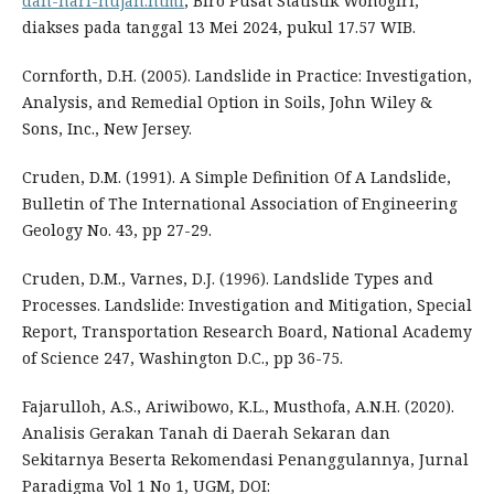
dan-hari-hujan.html
, Biro Pusat Statistik Wonogiri,
diakses pada tanggal 13 Mei 2024, pukul 17.57 WIB.
Cornforth, D.H. (2005). Landslide in Practice: Investigation,
Analysis, and Remedial Option in Soils, John Wiley &
Sons, Inc., New Jersey.
Cruden, D.M. (1991). A Simple Definition Of A Landslide,
Bulletin of The International Association of Engineering
Geology No. 43, pp 27-29.
Cruden, D.M., Varnes, D.J. (1996). Landslide Types and
Processes. Landslide: Investigation and Mitigation, Special
Report, Transportation Research Board, National Academy
of Science 247, Washington D.C., pp 36-75.
Fajarulloh, A.S., Ariwibowo, K.L., Musthofa, A.N.H. (2020).
Analisis Gerakan Tanah di Daerah Sekaran dan
Sekitarnya Beserta Rekomendasi Penanggulannya, Jurnal
Paradigma Vol 1 No 1, UGM, DOI: