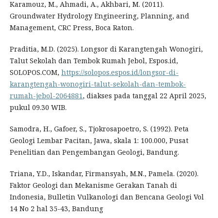
Karamouz, M., Ahmadi, A., Akhbari, M. (2011).
Groundwater Hydrology Engineering, Planning, and
Management, CRC Press, Boca Raton.
Praditia, M.D. (2025). Longsor di Karangtengah Wonogiri,
Talut Sekolah dan Tembok Rumah Jebol, Espos.id,
SOLOPOS.COM,
https://solopos.espos.id/longsor-di-
karangtengah-wonogiri-talut-sekolah-dan-tembok-
rumah-jebol-2064881
, diakses pada tanggal 22 April 2025,
pukul 09.30 WIB.
Samodra, H., Gafoer, S., Tjokrosapoetro, S. (1992). Peta
Geologi Lembar Pacitan, Jawa, skala 1: 100.000, Pusat
Penelitian dan Pengembangan Geologi, Bandung.
Triana, Y.D., Iskandar, Firmansyah, M.N., Pamela. (2020).
Faktor Geologi dan Mekanisme Gerakan Tanah di
Indonesia, Bulletin Vulkanologi dan Bencana Geologi Vol
14 No 2 hal 35-43, Bandung