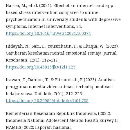
Harrer, M., et al. (2021). Effect of an internet- and app-
based stress intervention compared to online
psychoeducation in university students with depressive
symptoms. Internet Interventions, 24.
https://doi.org/10.1016/j.invent.2021.100374
Hidayah, N., Sari, L., Yousrihatin, F., & Litaqia, W. (2023).
Gambaran kesehatan mental emosional remaja. Jurnal
Kesehatan, 12(1), 112–117.
https://doi.org/10.46815/jk.v12i1.125
Irawan, T., Dahlan, T., & Fitrianisah, F. (2023). Analisis
penggunaan media video animasi terhadap motivasi
belajar siswa. Didaktik, 7(01), 212–225.
https://doi.org/10.36989/didaktik.v7i01.738
Kementerian Kesehatan Republik Indonesia. (2022).
Indonesia National Adolescent Mental Health Survey (I-
NAMHS) 2022: Laporan nasional.