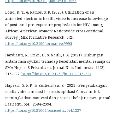
https://doi.org/10.70570/jikmc.v4i10.1965
Bond, K. T., & Ramos, S. R. (2020). Utilization of an
animated electronic health video to increase knowledge
of post- and pre-exposure prophylaxis for HIV among
African American women: Nationwide cross-sectional
survey. JMIR Formative Research, 3(2).
https://doi.org/10.2196/formative.9995
Hardianti, R., Erika, E., & Nauli, F. A. (2021). Hubungan
antara rasa syukur terhadap kesehatan mental remaja di
SMA Negeri 8 Pekanbaru. Jurnal Ners Indonesia, 11(2),
215–227.
https://doi.org/10.31258/jni.11.2.215-227
Hapsari, G. P. P., & Zulherman, Z. (2021). Pengembangan
media video animasi berbasis aplikasi Canva untuk
meningkatkan motivasi dan prestasi belajar siswa. Jurnal
Basicedu, 5(4), 2384–2394.
https://doi.org/10.31004/basicedu.v5i4.1237