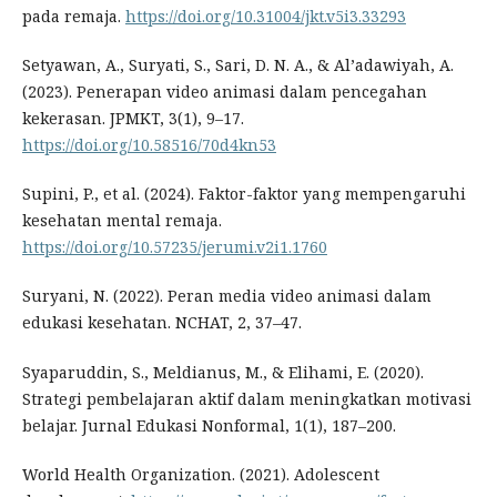
pada remaja.
https://doi.org/10.31004/jkt.v5i3.33293
Setyawan, A., Suryati, S., Sari, D. N. A., & Al’adawiyah, A.
(2023). Penerapan video animasi dalam pencegahan
kekerasan. JPMKT, 3(1), 9–17.
https://doi.org/10.58516/70d4kn53
Supini, P., et al. (2024). Faktor-faktor yang mempengaruhi
kesehatan mental remaja.
https://doi.org/10.57235/jerumi.v2i1.1760
Suryani, N. (2022). Peran media video animasi dalam
edukasi kesehatan. NCHAT, 2, 37–47.
Syaparuddin, S., Meldianus, M., & Elihami, E. (2020).
Strategi pembelajaran aktif dalam meningkatkan motivasi
belajar. Jurnal Edukasi Nonformal, 1(1), 187–200.
World Health Organization. (2021). Adolescent