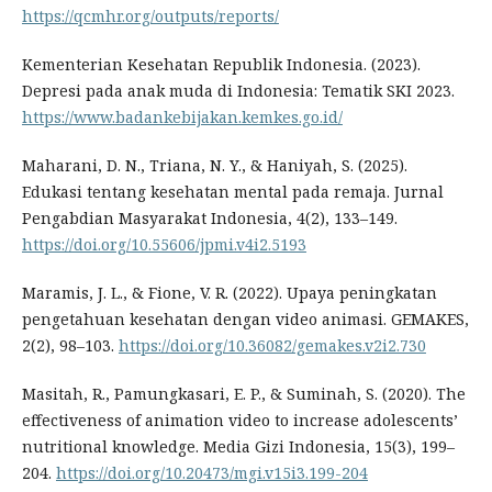
https://qcmhr.org/outputs/reports/
Kementerian Kesehatan Republik Indonesia. (2023).
Depresi pada anak muda di Indonesia: Tematik SKI 2023.
https://www.badankebijakan.kemkes.go.id/
Maharani, D. N., Triana, N. Y., & Haniyah, S. (2025).
Edukasi tentang kesehatan mental pada remaja. Jurnal
Pengabdian Masyarakat Indonesia, 4(2), 133–149.
https://doi.org/10.55606/jpmi.v4i2.5193
Maramis, J. L., & Fione, V. R. (2022). Upaya peningkatan
pengetahuan kesehatan dengan video animasi. GEMAKES,
2(2), 98–103.
https://doi.org/10.36082/gemakes.v2i2.730
Masitah, R., Pamungkasari, E. P., & Suminah, S. (2020). The
effectiveness of animation video to increase adolescents’
nutritional knowledge. Media Gizi Indonesia, 15(3), 199–
204.
https://doi.org/10.20473/mgi.v15i3.199-204