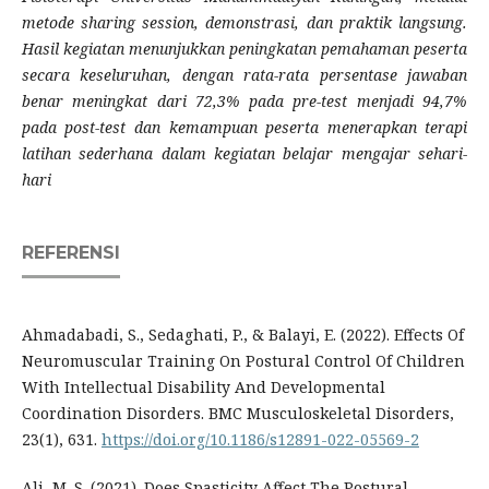
metode sharing session, demonstrasi, dan praktik langsung.
Hasil kegiatan menunjukkan peningkatan pemahaman peserta
secara keseluruhan, dengan rata-rata persentase jawaban
benar meningkat dari 72,3% pada pre-test menjadi 94,7%
pada post-test dan kemampuan peserta menerapkan terapi
latihan sederhana dalam kegiatan belajar mengajar sehari-
hari
REFERENSI
Ahmadabadi, S., Sedaghati, P., & Balayi, E. (2022). Effects Of
Neuromuscular Training On Postural Control Of Children
With Intellectual Disability And Developmental
Coordination Disorders. BMC Musculoskeletal Disorders,
23(1), 631.
https://doi.org/10.1186/s12891-022-05569-2
Ali, M. S. (2021). Does Spasticity Affect The Postural