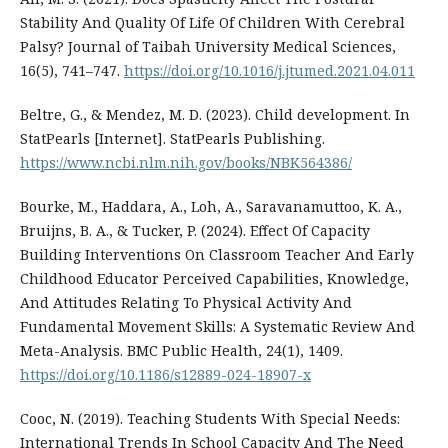
Stability And Quality Of Life Of Children With Cerebral
Palsy? Journal of Taibah University Medical Sciences,
16(5), 741–747.
https://doi.org/10.1016/j.jtumed.2021.04.011
Beltre, G., & Mendez, M. D. (2023). Child development. In
StatPearls [Internet]. StatPearls Publishing.
https://www.ncbi.nlm.nih.gov/books/NBK564386/
Bourke, M., Haddara, A., Loh, A., Saravanamuttoo, K. A.,
Bruijns, B. A., & Tucker, P. (2024). Effect Of Capacity
Building Interventions On Classroom Teacher And Early
Childhood Educator Perceived Capabilities, Knowledge,
And Attitudes Relating To Physical Activity And
Fundamental Movement Skills: A Systematic Review And
Meta-Analysis. BMC Public Health, 24(1), 1409.
https://doi.org/10.1186/s12889-024-18907-x
Cooc, N. (2019). Teaching Students With Special Needs:
International Trends In School Capacity And The Need