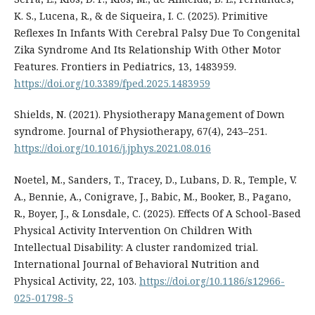
K. S., Lucena, R., & de Siqueira, I. C. (2025). Primitive
Reflexes In Infants With Cerebral Palsy Due To Congenital
Zika Syndrome And Its Relationship With Other Motor
Features. Frontiers in Pediatrics, 13, 1483959.
https://doi.org/10.3389/fped.2025.1483959
Shields, N. (2021). Physiotherapy Management of Down
syndrome. Journal of Physiotherapy, 67(4), 243–251.
https://doi.org/10.1016/j.jphys.2021.08.016
Noetel, M., Sanders, T., Tracey, D., Lubans, D. R., Temple, V.
A., Bennie, A., Conigrave, J., Babic, M., Booker, B., Pagano,
R., Boyer, J., & Lonsdale, C. (2025). Effects Of A School-Based
Physical Activity Intervention On Children With
Intellectual Disability: A cluster randomized trial.
International Journal of Behavioral Nutrition and
Physical Activity, 22, 103.
https://doi.org/10.1186/s12966-
025-01798-5