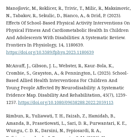
Manojlovic, M., Roklicer, R., Trivic, T., Milic, R., Maksimovic,
N., Tabakov, R., Sekulic, D., Bianco, A., & Drid, P. (2023).
Effects Of School-Based Physical Activity Interventions On
Physical Fitness And Cardiometabolic Health In Children
And Adolescents With Disabilities: A Systematic Review.
Frontiers In Physiology, 14, 1180639.
https://doi.org/10.3389/fphys.2023.1180639
McAnuff, J., Gibson, J. L., Webster, R., Kaur-Bola, K.,
Crombie, S., Grayston, A., & Pennington, L. (2023). School-
Based Allied Health Interventions For Children And
Young People Affected By Neurodisability: A Systematic
Evidence Map. Disability And Rehabilitation, 45(7), 1239-
1257.
https://doi.org/10.1080/09638288.2022.2059113
Rimbun, R., Yuliawati, T. H., Faizah, Z., Hamidah, B.,
Amanda, B., Prasetiowati, L., Sari, D. R., Purwantari, K. E.,
Wungu, C. D. K., Darsini, N., Fepiosardi, R. A.,