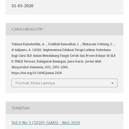
31-05-2026
CARA MENGUTIP
Yuliana Kamaluddin, A. ., Fadillah Ramadhan, I. ., Maharani Oddang, F. .,
& Adijanto, A. (2026). Implementasi Edukasi Terapi Latihan Sederhana
bagi Guru SLB dalam Mendukung Fungsi Gerak dan Proses Belajar di SLB
B YPALB Perwari, Kabupaten Kuningan, Jawa Barat.
Jurnal Abdi
Masyarakat Indonesia
,
6
(3), 2955–2966.
https://doi.org/10.54082/jamsi.2928
Format Sitasi Lainnya
TERBITAN
Vol 6 No 3 (2026): JAMSI - Mei 2026