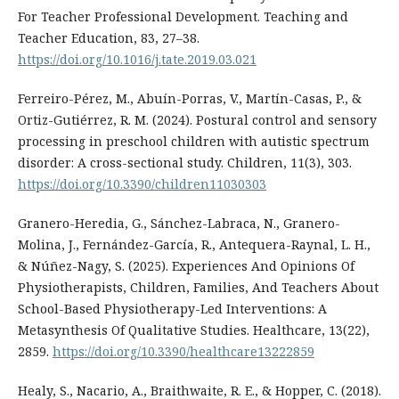
For Teacher Professional Development. Teaching and
Teacher Education, 83, 27–38.
https://doi.org/10.1016/j.tate.2019.03.021
Ferreiro-Pérez, M., Abuín-Porras, V., Martín-Casas, P., &
Ortiz-Gutiérrez, R. M. (2024). Postural control and sensory
processing in preschool children with autistic spectrum
disorder: A cross-sectional study. Children, 11(3), 303.
https://doi.org/10.3390/children11030303
Granero-Heredia, G., Sánchez-Labraca, N., Granero-
Molina, J., Fernández-García, R., Antequera-Raynal, L. H.,
& Núñez-Nagy, S. (2025). Experiences And Opinions Of
Physiotherapists, Children, Families, And Teachers About
School-Based Physiotherapy-Led Interventions: A
Metasynthesis Of Qualitative Studies. Healthcare, 13(22),
2859.
https://doi.org/10.3390/healthcare13222859
Healy, S., Nacario, A., Braithwaite, R. E., & Hopper, C. (2018).