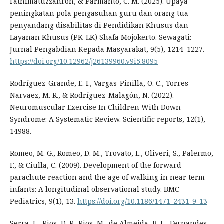
Fathimatuzzahroh, & Parmanto, C. M. (2025). Upaya
peningkatan pola pengasuhan guru dan orang tua
penyandang disabilitas di Pendidikan Khusus dan
Layanan Khusus (PK-LK) Shafa Mojokerto. Sewagati:
Jurnal Pengabdian Kepada Masyarakat, 9(5), 1214–1227.
https://doi.org/10.12962/j26139960.v9i5.8095
Rodríguez-Grande, E. I., Vargas-Pinilla, O. C., Torres-
Narvaez, M. R., & Rodríguez-Malagón, N. (2022).
Neuromuscular Exercise In Children With Down
Syndrome: A Systematic Review. Scientific reports, 12(1),
14988.
Romeo, M. G., Romeo, D. M., Trovato, L., Oliveri, S., Palermo,
F., & Ciulla, C. (2009). Development of the forward
parachute reaction and the age of walking in near term
infants: A longitudinal observational study. BMC
Pediatrics, 9(1), 13.
https://doi.org/10.1186/1471-2431-9-13
Serra, L., Rios, D. P., Rios, M., de Almeida, B. L., Fernandes,