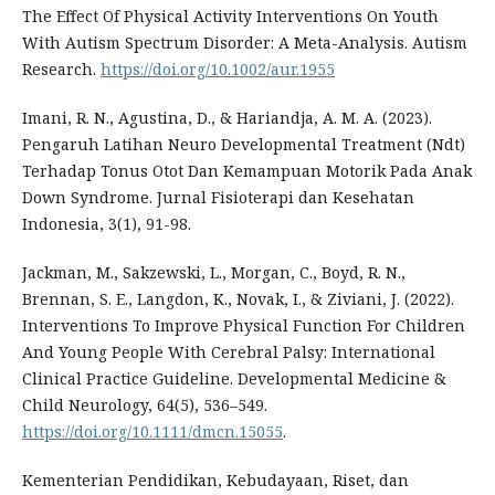
The Effect Of Physical Activity Interventions On Youth
With Autism Spectrum Disorder: A Meta-Analysis. Autism
Research.
https://doi.org/10.1002/aur.1955
Imani, R. N., Agustina, D., & Hariandja, A. M. A. (2023).
Pengaruh Latihan Neuro Developmental Treatment (Ndt)
Terhadap Tonus Otot Dan Kemampuan Motorik Pada Anak
Down Syndrome. Jurnal Fisioterapi dan Kesehatan
Indonesia, 3(1), 91-98.
Jackman, M., Sakzewski, L., Morgan, C., Boyd, R. N.,
Brennan, S. E., Langdon, K., Novak, I., & Ziviani, J. (2022).
Interventions To Improve Physical Function For Children
And Young People With Cerebral Palsy: International
Clinical Practice Guideline. Developmental Medicine &
Child Neurology, 64(5), 536–549.
https://doi.org/10.1111/dmcn.15055
.
Kementerian Pendidikan, Kebudayaan, Riset, dan