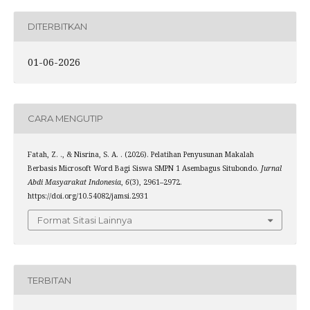
DITERBITKAN
01-06-2026
CARA MENGUTIP
Fatah, Z. ., & Nisrina, S. A. . (2026). Pelatihan Penyusunan Makalah
Berbasis Microsoft Word Bagi Siswa SMPN 1 Asembagus Situbondo.
Jurnal
Abdi Masyarakat Indonesia
,
6
(3), 2961–2972.
https://doi.org/10.54082/jamsi.2931
Format Sitasi Lainnya
TERBITAN