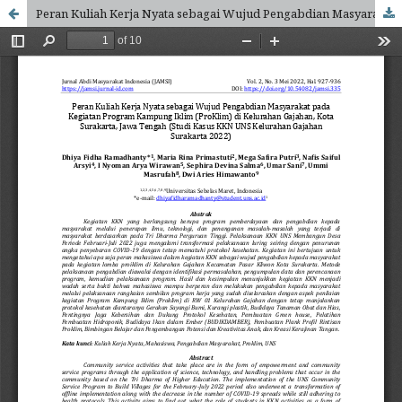
Peran Kuliah Kerja Nyata sebagai Wujud Pengabdian Masyarakat pada Kegiatan Program Kampung Iklim (ProKlim) di Kelurahan Gajahan, Kota Surakarta, Jawa Tengah (Studi Kasus KKN UNS Kelurahan Gajahan Surakarta 2022)