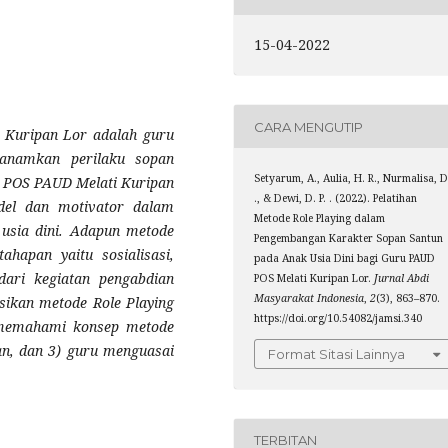
15-04-2022
CARA MENGUTIP
 Kuripan Lor adalah guru
anamkan perilaku sopan
Setyarum, A., Aulia, H. R., Nurmalisa, D
u POS PAUD Melati Kuripan
., & Dewi, D. P. . (2022). Pelatihan
odel dan motivator dalam
Metode Role Playing dalam
usia dini. Adapun metode
Pengembangan Karakter Sopan Santun
ahapan yaitu sosialisasi,
pada Anak Usia Dini bagi Guru PAUD
 dari kegiatan pengabdian
POS Melati Kuripan Lor.
Jurnal Abdi
Masyarakat Indonesia
,
2
(3), 863–870.
ikan metode Role Playing
https://doi.org/10.54082/jamsi.340
u memahami konsep metode
an, dan 3) guru menguasai
Format Sitasi Lainnya
TERBITAN