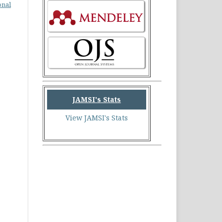
onal
JAMSI's Stats
View JAMSI's Stats