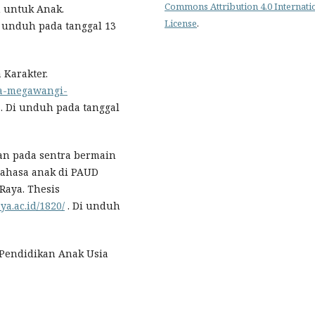
Commons Attribution 4.0 Internati
n untuk Anak.
License
.
i unduh pada tanggal 13
 Karakter.
na-megawangi-
. Di unduh pada tanggal
ran pada sentra bermain
bahasa anak di PAUD
Raya. Thesis
ya.ac.id/1820/
. Di unduh
r Pendidikan Anak Usia