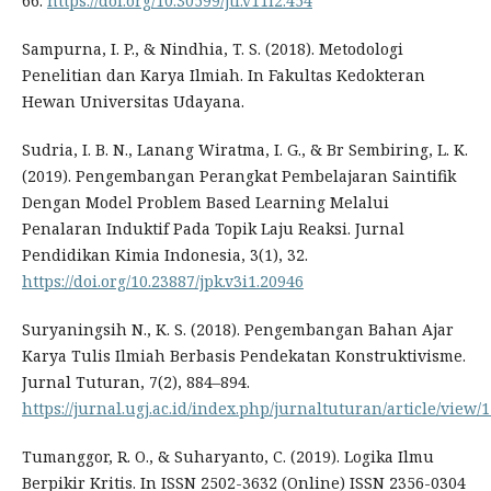
66.
https://doi.org/10.30599/jti.v11i2.454
Sampurna, I. P., & Nindhia, T. S. (2018). Metodologi
Penelitian dan Karya Ilmiah. In Fakultas Kedokteran
Hewan Universitas Udayana.
Sudria, I. B. N., Lanang Wiratma, I. G., & Br Sembiring, L. K.
(2019). Pengembangan Perangkat Pembelajaran Saintifik
Dengan Model Problem Based Learning Melalui
Penalaran Induktif Pada Topik Laju Reaksi. Jurnal
Pendidikan Kimia Indonesia, 3(1), 32.
https://doi.org/10.23887/jpk.v3i1.20946
Suryaningsih N., K. S. (2018). Pengembangan Bahan Ajar
Karya Tulis Ilmiah Berbasis Pendekatan Konstruktivisme.
Jurnal Tuturan, 7(2), 884–894.
https://jurnal.ugj.ac.id/index.php/jurnaltuturan/article/view/
Tumanggor, R. O., & Suharyanto, C. (2019). Logika Ilmu
Berpikir Kritis. In ISSN 2502-3632 (Online) ISSN 2356-0304