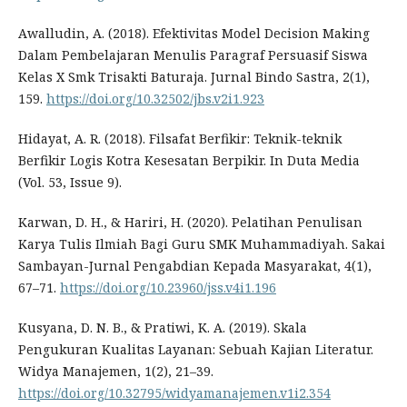
Awalludin, A. (2018). Efektivitas Model Decision Making
Dalam Pembelajaran Menulis Paragraf Persuasif Siswa
Kelas X Smk Trisakti Baturaja. Jurnal Bindo Sastra, 2(1),
159.
https://doi.org/10.32502/jbs.v2i1.923
Hidayat, A. R. (2018). Filsafat Berfikir: Teknik-teknik
Berfikir Logis Kotra Kesesatan Berpikir. In Duta Media
(Vol. 53, Issue 9).
Karwan, D. H., & Hariri, H. (2020). Pelatihan Penulisan
Karya Tulis Ilmiah Bagi Guru SMK Muhammadiyah. Sakai
Sambayan-Jurnal Pengabdian Kepada Masyarakat, 4(1),
67–71.
https://doi.org/10.23960/jss.v4i1.196
Kusyana, D. N. B., & Pratiwi, K. A. (2019). Skala
Pengukuran Kualitas Layanan: Sebuah Kajian Literatur.
Widya Manajemen, 1(2), 21–39.
https://doi.org/10.32795/widyamanajemen.v1i2.354