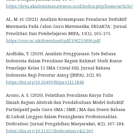
https://deju.akademimanajemen.or.id/index.php/home/article
Al., M. et. (2021). Analisis Kemampuan Penalaran Deduktif
Matematis Pada Calon Guru Matematika. EKSAKTA : Jurnal
Penelitian Dan Pembelajaran MIPA, 15(1), 165–175.
https://core.ac.uk/download/pdf/196255896.pdf
Andhika, Y. (2019). Analisis Penggunaan Tata Bahasa
Indonesia dalam Penulisan Ragam Kalimat: Studi Kasus
Pemelajar Kelas 11 SMA Cristal Dili. Jurnal Bahasa
Indonesia Bagi Penutur Asing (JBIPA), 1(2), 83.
https://doi.org/10.26499/jbipa.v1i2.1848
Arono, A. S. (2020). Pelatihan Penulisan Karya Tulis
Ilmiah Bagian Abstrak dan Pendahuluan Model Induktif
Partisipatif pada Guru SMA / SMK / MA dan Dosen Bahasa
di Lubuk Linggau dalam Peningkatan Profesionalitas.
Dedication: Jurnal Pengabdian Masyarakat, 4(2), 167–184.
https://doi.org/10.31537/dedication.v4i2.365