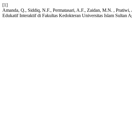
[1]
Amanda, Q., Siddiq, N.F., Permatasari, A.F., Zaidan, M.N. , Pratiw
Edukatif Interaktif di Fakultas Kedokteran Universitas Islam Sulta