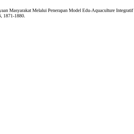
dayaan Masyarakat Melalui Penerapan Model Edu-Aquaculture Integrat
6
, 1871-1880.