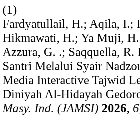
(1)
Fardyatullail, H.; Aqila, I.; 
Hikmawati, H.; Ya Muji, H.
Azzura, G. .; Saqquella, R
Santri Melalui Syair Nadz
Media Interactive Tajwid L
Diniyah Al-Hidayah Gedor
Masy. Ind. (JAMSI)
2026
,
6