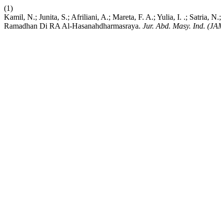
(1)
Kamil, N.; Junita, S.; Afriliani, A.; Mareta, F. A.; Yulia, I. .; Satri
Ramadhan Di RA Al-Hasanahdharmasraya.
Jur. Abd. Masy. Ind. (JA