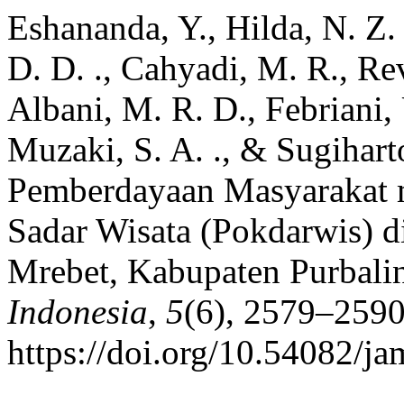
Eshananda, Y., Hilda, N. Z.
D. D. ., Cahyadi, M. R., Rev
Albani, M. R. D., Febriani, U
Muzaki, S. A. ., & Sugiharto
Pemberdayaan Masyarakat 
Sadar Wisata (Pokdarwis) 
Mrebet, Kabupaten Purbali
Indonesia
,
5
(6), 2579–2590
https://doi.org/10.54082/ja