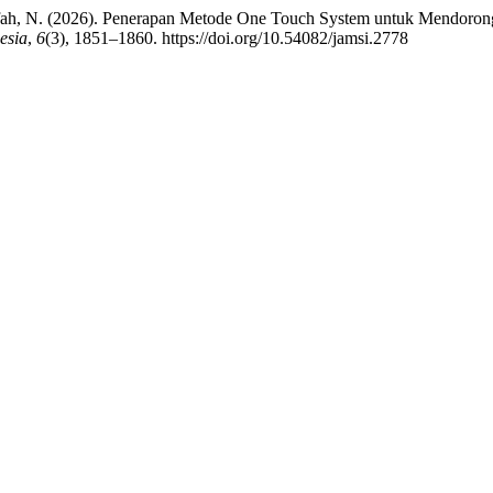
Syarifah, N. (2026). Penerapan Metode One Touch System untuk Mendoro
esia
,
6
(3), 1851–1860. https://doi.org/10.54082/jamsi.2778