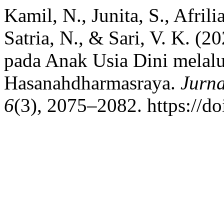
Kamil, N., Junita, S., Afrilia
Satria, N., & Sari, V. K. (
pada Anak Usia Dini melal
Hasanahdharmasraya.
Jurna
6
(3), 2075–2082. https://d