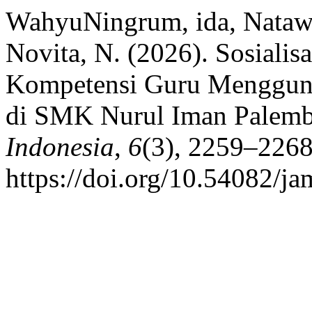
WahyuNingrum, ida, Natawij
Novita, N. (2026). Sosialis
Kompetensi Guru Mengguna
di SMK Nurul Iman Palem
Indonesia
,
6
(3), 2259–2268
https://doi.org/10.54082/ja