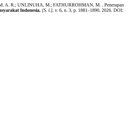
 M. A. R.; UNLINUHA, M.; FATHURROHMAN, M. . Penerapan
asyarakat Indonesia
,
[S. l.]
, v. 6, n. 3, p. 1881–1890, 2026. DOI: