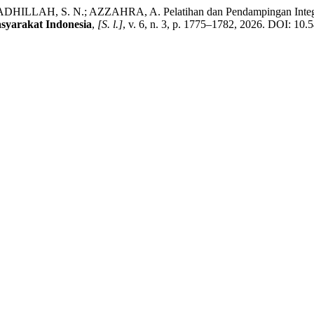
LLAH, S. N.; AZZAHRA, A. Pelatihan dan Pendampingan Integras
syarakat Indonesia
,
[S. l.]
, v. 6, n. 3, p. 1775–1782, 2026. DOI: 10.5