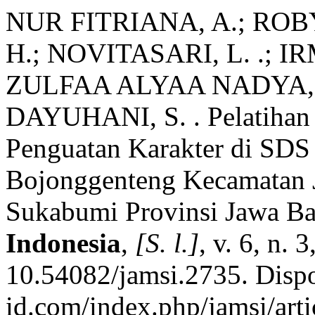
NUR FITRIANA, A.; ROB
H.; NOVITASARI, L. .; IR
ZULFAA ALYAA NADYA, 
DAYUHANI, S. . Pelatihan C
Penguatan Karakter di SDS
Bojonggenteng Kecamatan
Sukabumi Provinsi Jawa Ba
Indonesia
,
[S. l.]
, v. 6, n.
10.54082/jamsi.2735. Dispon
id.com/index.php/jamsi/art