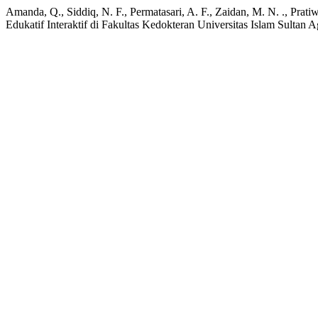
Amanda, Q., Siddiq, N. F., Permatasari, A. F., Zaidan, M. N. ., Pra
Edukatif Interaktif di Fakultas Kedokteran Universitas Islam Sulta