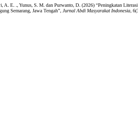
tiwi, A. E. ., Yunus, S. M. dan Purwanto, D. (2026) “Peningkatan Lit
n Agung Semarang, Jawa Tengah”,
Jurnal Abdi Masyarakat Indonesia
, 6