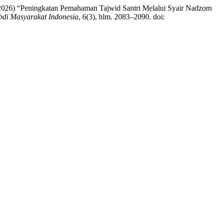
 R. (2026) “Peningkatan Pemahaman Tajwid Santri Melalui Syair Nadzom
bdi Masyarakat Indonesia
, 6(3), hlm. 2083–2090. doi: