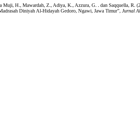
H., Ya Muji, H., Mawardah, Z., Adiya, K., Azzura, G. . dan Saqquella,
i Madrasah Diniyah Al-Hidayah Gedoro, Ngawi, Jawa Timur”,
Jurnal A