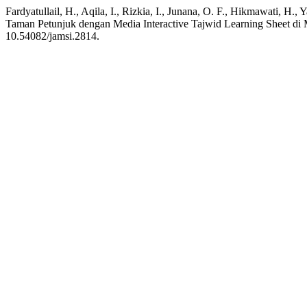
Fardyatullail, H., Aqila, I., Rizkia, I., Junana, O. F., Hikmawati, 
Taman Petunjuk dengan Media Interactive Tajwid Learning Sheet d
10.54082/jamsi.2814.