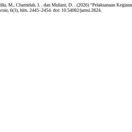
, Mardatilla, M., Chamidah, I. . dan Muliani, D. . (2026) “Pelaksanaan K
esia
, 6(3), hlm. 2445–2454. doi: 10.54082/jamsi.2824.