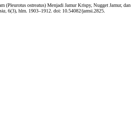
ram (Pleurotus ostreatus) Menjadi Jamur Krispy, Nugget Jamur, dan
sia
, 6(3), hlm. 1903–1912. doi: 10.54082/jamsi.2825.