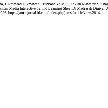
 Junana, Hikmawati Hikmawati, Hubbana Ya Muji, Zakiah Mawardah, Khay
ngan Media Interactive Tajwid Learning Sheet Di Madrasah Diniyah
26. https://jamsi.jurnal-id.com/index.php/jamsi/article/view/2814.