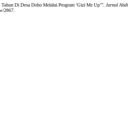
–5 Tahun Di Desa Doho Melalui Program ‘Gizi Me Up’”.
Jurnal Abdi
ew/2867.