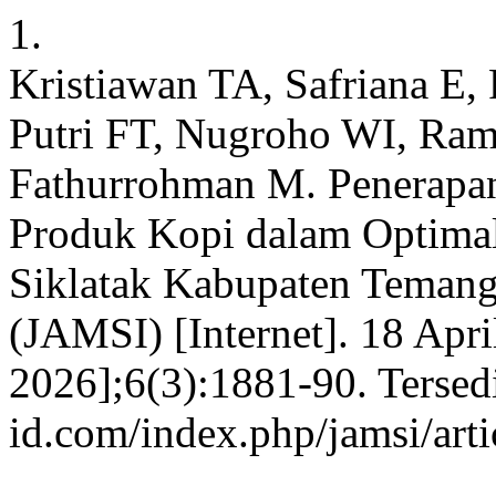
1.
Kristiawan TA, Safriana E,
Putri FT, Nugroho WI, Ra
Fathurrohman M. Penerapan
Produk Kopi dalam Optimali
Siklatak Kabupaten Temangg
(JAMSI) [Internet]. 18 Apri
2026];6(3):1881-90. Tersedia
id.com/index.php/jamsi/art