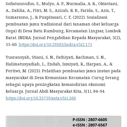
Sofiatunnufus, S., Mulyo, A. P., Nurmalia, A. R., Oktaviani,
A., Dahlia, A., Fitri, M. S., Azizah, R. B., Farida, S., Azis, T.,
Sumarsono, J., & Puspitasari, C. E. (2022). Sosialisasi
pembuatan jamu tradisional dari tanaman obat keluarga
(toga) di Desa Batu Kumbung, Kecamatan Lingsar, Lombok
Barat. INDRA: Jurnal Pengabdian Kepada Masyarakat, 3(2),
55–60.
https://doi.org/10.29303/indra.v3i2.175
Yusransyah, Stiani, S. N., Fathiyati, Rachman, S. N.,
Halimatusyadiah, L., Endah, Ismiyati, R., Harpan, A., &
Pertiwi, M. (2023). Pelatihan pembuatan jamu instan pada
masyarakat di Desa Kemanisan Kecamatan Curug Serang
sebagai upaya peningkatan kemandirian ekonomi
keluarga. Jurnal Abdi Masyarakat Kita, 3(1), 84–94.
https://doi.org/10.33759/asta.v3i1.366