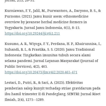
Jornal, 2(1), 26–31.
Kurniawan, F. Y., Jalil, M., Purwantoro, A., Daryono, B. S., &
Purnomo. (2021). Jamu kunir asem: ethnomedicine
overview by javanese herbal medicine formers in
Yogyakarta. Jurnal Jamu Indonesia, 6(1), 8–15.
https://doi.org/10.29244/jji.v6i1.211
Kusumo, A. R., Wiyoga, F. Y., Perdana, H. P., Khairunnisa, I.,
Suhandi, R. I., & Prastika, S. S. (2020). Jamu Tradisional
Indonesia: Tingkatkan imunitas tubuh secara alami
selama pandemi. Jurnal Layanan Masyarakat (Journal of
Public Services), 4(2), 465.
https://doi.org/10.20473/jlm.v4i2.2020.465-471
Lestari, D., Putri, R., & Sari, A. (2023). Efektivitas
pemberian salep kunyit terhadap striae gravidarum pada
ibu hamil trimester II di Pandeglang. SENTRI: Jurnal Riset
Ilmiah, 2(4), 1275--1289.