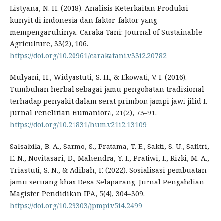
Listyana, N. H. (2018). Analisis Keterkaitan Produksi
kunyit di indonesia dan faktor-faktor yang
mempengaruhinya. Caraka Tani: Journal of Sustainable
Agriculture, 33(2), 106.
https://doi.org/10.20961/carakatani.v33i2.20782
Mulyani, H., Widyastuti, S. H., & Ekowati, V. I. (2016).
Tumbuhan herbal sebagai jamu pengobatan tradisional
terhadap penyakit dalam serat primbon jampi jawi jilid I.
Jurnal Penelitian Humaniora, 21(2), 73–91.
https://doi.org/10.21831/hum.v21i2.13109
Salsabila, B. A., Sarmo, S., Pratama, T. E., Sakti, S. U., Safitri,
E. N., Novitasari, D., Mahendra, Y. I., Pratiwi, I., Rizki, M. A.,
Triastuti, S. N., & Adibah, F. (2022). Sosialisasi pembuatan
jamu seruang khas Desa Selaparang. Jurnal Pengabdian
Magister Pendidikan IPA, 5(4), 304–309.
https://doi.org/10.29303/jpmpi.v5i4.2499