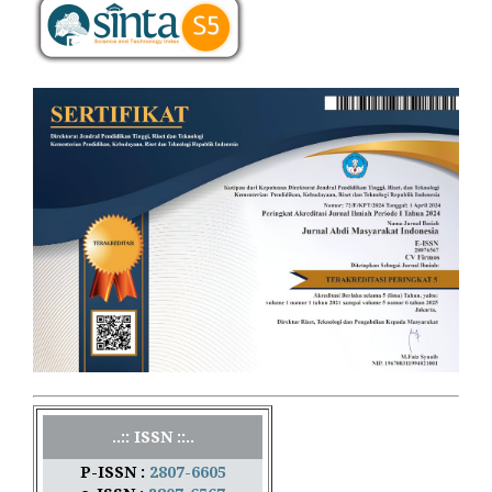
..:: ISSN ::..
P-ISSN :
2807-6605