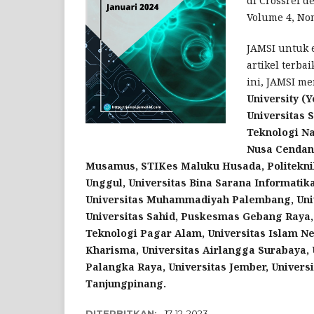
di Crossref d
Volume 4, Nom
JAMSI untuk e
artikel terba
ini, JAMSI me
University
(Y
Universitas 
Teknologi Na
Nusa Cendan
Musamus,
STIKes Maluku Husada,
Politekn
Unggul,
Universitas Bina Sarana Informatika
Universitas Muhammadiyah Palembang,
Uni
Universitas Sahid,
Puskesmas Gebang Raya,
Teknologi Pagar Alam,
Universitas Islam N
Kharisma,
Universitas Airlangga Surabaya,
Palangka Raya,
Universitas Jember,
Univers
Tanjungpinang
.
DITERBITKAN:
17-12-2023