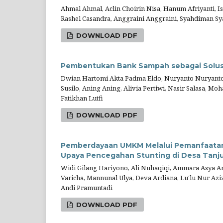
Ahmal Ahmal, Aclin Choirin Nisa, Hanum Afriyanti, I
Rashel Casandra, Anggraini Anggraini, Syahdiman S
DOWNLOAD PDF
Pembentukan Bank Sampah sebagai Solus
Dwian Hartomi Akta Padma Eldo, Nuryanto Nuryanto,
Susilo, Aning Aning, Alivia Pertiwi, Nasir Salasa, 
Fatikhan Lutfi
DOWNLOAD PDF
Pemberdayaan UMKM Melalui Pemanfaatan 
Upaya Pencegahan Stunting di Desa Tanj
Widi Gilang Hariyono, Ali Nuhaqiqi, Ammara Asya Anu
Varicha, Mannunal Ulya, Deva Ardiana, Lu'lu Nur Az
Andi Pramuntadi
DOWNLOAD PDF