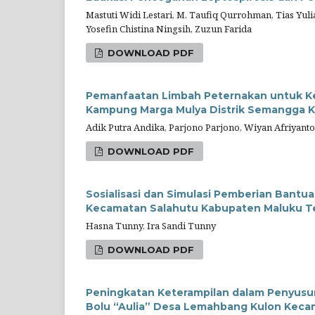
Mastuti Widi Lestari, M. Taufiq Qurrohman, Tias Yul
Yosefin Chistina Ningsih, Zuzun Farida
DOWNLOAD PDF
Pemanfaatan Limbah Peternakan untuk Ke
Kampung Marga Mulya Distrik Semangga K
Adik Putra Andika, Parjono Parjono, Wiyan Afriyan
DOWNLOAD PDF
Sosialisasi dan Simulasi Pemberian Bant
Kecamatan Salahutu Kabupaten Maluku 
Hasna Tunny, Ira Sandi Tunny
DOWNLOAD PDF
Peningkatan Keterampilan dalam Penyus
Bolu “Aulia” Desa Lemahbang Kulon Kec