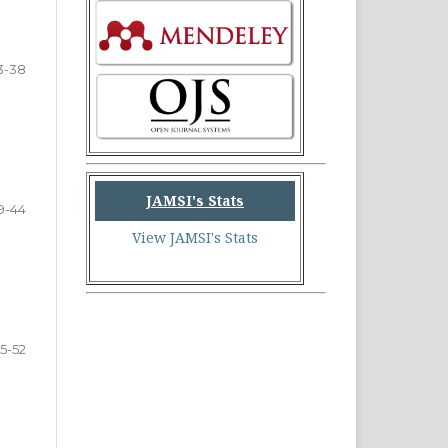
3-38
JAMSI's Stats
9-44
View JAMSI's Stats
5-52