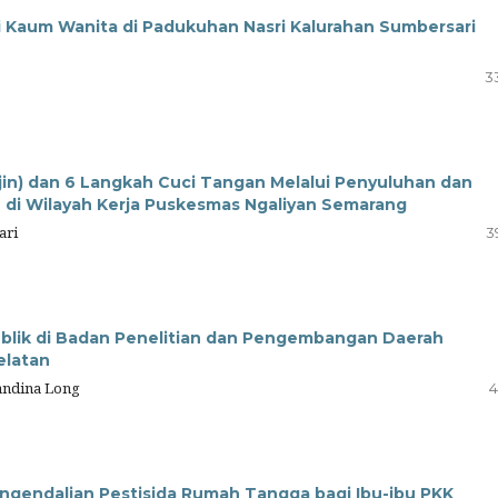
 Kaum Wanita di Padukuhan Nasri Kalurahan Sumbersari
3
Rajin) dan 6 Langkah Cuci Tangan Melalui Penyuluhan dan
di Wilayah Kerja Puskesmas Ngaliyan Semarang
ari
3
 Publik di Badan Penelitian dan Pengembangan Daerah
elatan
landina Long
4
ngendalian Pestisida Rumah Tangga bagi Ibu-ibu PKK