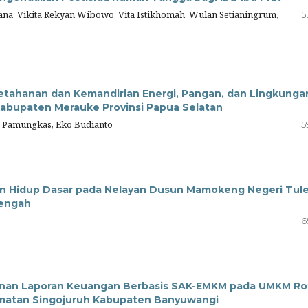
iana, Vikita Rekyan Wibowo, Vita Istikhomah, Wulan Setianingrum,
5
tahanan dan Kemandirian Energi, Pangan, dan Lingkungan
abupaten Merauke Provinsi Papua Selatan
to Pamungkas, Eko Budianto
5
uan Hidup Dasar pada Nelayan Dusun Mamokeng Negeri Tul
Tengah
6
unan Laporan Keuangan Berbasis SAK-EMKM pada UMKM Ro
amatan Singojuruh Kabupaten Banyuwangi