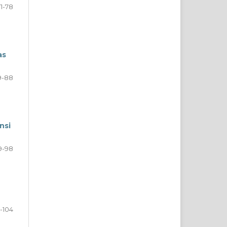
71-78
as
9-88
nsi
9-98
-104