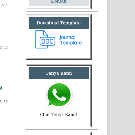
Kontak
7-14
Download
Template
15-22
Tanya
Kami
i
3-32
Chat Tanya Kami!