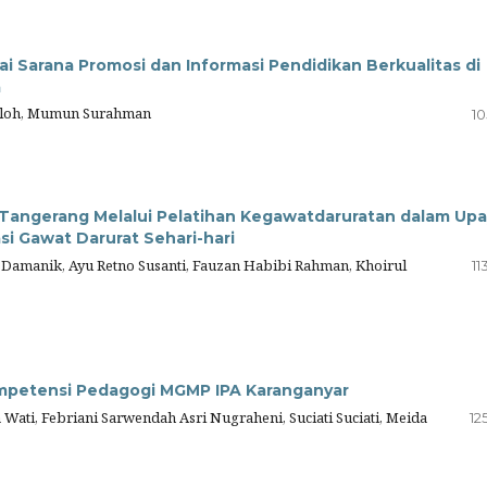
 Sarana Promosi dan Informasi Pendidikan Berkualitas di
a
ulloh, Mumun Surahman
10
angerang Melalui Pelatihan Kegawatdaruratan dalam Upa
i Gawat Darurat Sehari-hari
a Damanik, Ayu Retno Susanti, Fauzan Habibi Rahman, Khoirul
11
ompetensi Pedagogi MGMP IPA Karanganyar
Wati, Febriani Sarwendah Asri Nugraheni, Suciati Suciati, Meida
12