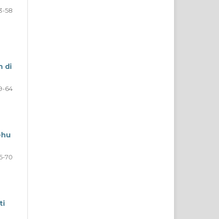
3-58
 di
9-64
ehu
5-70
ti