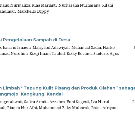
snaini Nurmaliza, Rina Marianti, Nurhasana Nurhasana, Rifani
yahdiman, Marchello Dippy
i Pengelolaan Sampah di Desa
 Isnaeni Isnaeni, Mariyatul Adawiyah, Muhamad Sadar, Harko
Mohamad Nurohim, Rizqi Imam Tauhid, Rizky Rochma Santoso, Agus
Limbah “Tepung Kulit Pisang dan Produk Olahan” sebaga
ungmojo, Kangkung, Kendal
gerahwati, Safira Armita Azzahra, Voni Sugesti, Iva Nurul
2
izah, Rianita Nur Afni, Muhammad Zaky Mubarok, Ratna Afriyani,