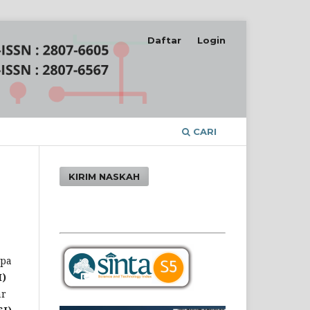
Daftar
Login
CARI
KIRIM NASKAH
upa
I)
ar