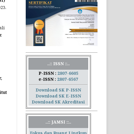
SI)
23.
ali
z
..:: ISSN ::..
P-ISSN :
2807-6605
,
e-ISSN :
2807-6567
Download SK P-ISSN
itut
Download SK E-ISSN
Download SK Akreditasi
..:: JAMSI ::..
Fokus dan Ruang Lingkup