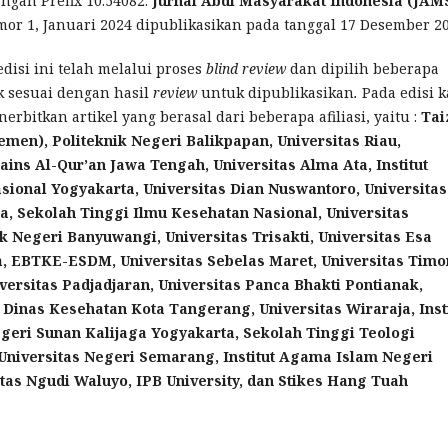
engan Prefix 10.54082.
Jurnal Abdi Masyarakat Indonesia (JAM
or 1, Januari 2024 dipublikasikan pada tanggal 17 Desember 20
disi ini telah melalui proses
blind review
dan dipilih beberapa
ik sesuai dengan hasil
review
untuk dipublikasikan
.
Pada edisi k
nerbitkan artikel yang berasal dari beberapa afiliasi, yaitu :
Tai
emen)
,
Politeknik Negeri Balikpapan,
Universitas Riau,
Sains Al-Qur’an Jawa Tengah,
Universitas Alma Ata,
Institut
sional Yogyakarta,
Universitas Dian Nuswantoro,
Universitas
a,
Sekolah Tinggi Ilmu Kesehatan Nasional, Universitas
ik Negeri Banyuwangi,
Universitas Trisakti,
Universitas Esa
,
EBTKE-ESDM,
Universitas Sebelas Maret,
Universitas Timor
versitas Padjadjaran,
Universitas Panca Bhakti Pontianak,
Dinas Kesehatan Kota Tangerang,
Universitas Wiraraja,
Inst
egeri Sunan Kalijaga Yogyakarta,
Sekolah Tinggi Teologi
Universitas Negeri Semarang,
Institut Agama Islam Negeri
itas Ngudi Waluyo,
IPB University, dan
Stikes Hang Tuah