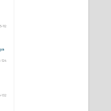
5-112
ya
3-124
5-132