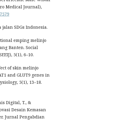
ro Medical Journal),
37579
a jalan SDGs Indonesia.
ditional emping melinjo
ang Banten. Social
EIJ), 5(1), 6–10.
ffect of skin melinjo
AT1 and GLUT9 genes in
siology, 5(1), 13–18.
is Digital, T., &
novasi Desain Kemasan
r. Jurnal Pengabdian