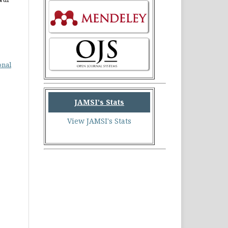
onal
JAMSI's Stats
View JAMSI's Stats