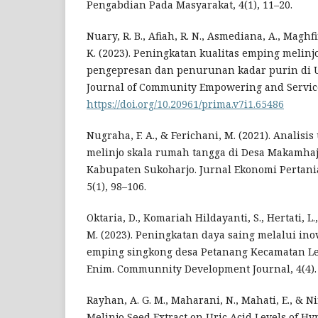
Pengabdian Pada Masyarakat, 4(1), 11–20.
Nuary, R. B., Afiah, R. N., Asmediana, A., Maghfir
K. (2023). Peningkatan kualitas emping melinj
pengepresan dan penurunan kadar purin di 
Journal of Community Empowering and Services
https://doi.org/10.20961/prima.v7i1.65486
Nugraha, F. A., & Ferichani, M. (2021). Analis
melinjo skala rumah tangga di Desa Makamha
Kabupaten Sukoharjo. Jurnal Ekonomi Pertania
5(1), 98–106.
Oktaria, D., Komariah Hildayanti, S., Hertati, 
M. (2023). Peningkatan daya saing melalui in
emping singkong desa Petanang Kecamatan 
Enim. Communnity Development Journal, 4(4).
Rayhan, A. G. M., Maharani, N., Mahati, E., & Nind
Melinjo Seed Extract on Uric Acid Levels of H