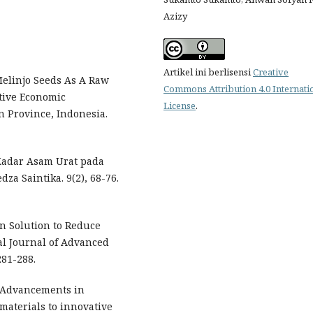
Azizy
Artikel ini berlisensi
Creative
 Melinjo Seeds As A Raw
Commons Attribution 4.0 Internati
tive Economic
License
.
 Province, Indonesia.
Kadar Asam Urat pada
za Saintika. 9(2), 68-76.
san Solution to Reduce
al Journal of Advanced
281-288.
). Advancements in
materials to innovative