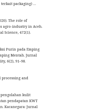
 terkait packaging) …
020). The role of
s agro-industry in Aceh.
l Science, 472(1).
eduksi Purin pada Emping
mping Mentah. Jurnal
y, 6(2), 91–98.
od processing and
an pengolahan kulit
katan pendapatan KWT
n. Kacanegara: Jurnal