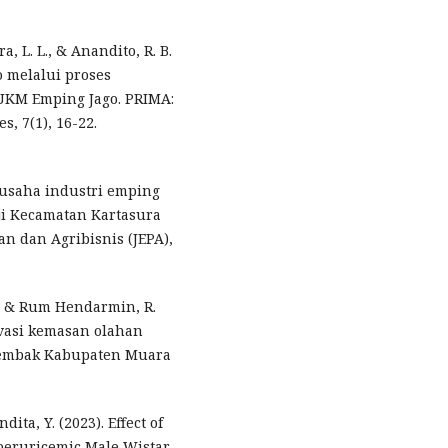
a, L. L., & Anandito, R. B.
o melalui proses
UKM Emping Jago. PRIMA:
, 7(1), 16-22.
is usaha industri emping
ji Kecamatan Kartasura
n dan Agribisnis (JEPA),
L., & Rum Hendarmin, R.
ovasi kemasan olahan
Lembak Kabupaten Muara
ita, Y. (2023). Effect of
yperuricemic Male Wistar