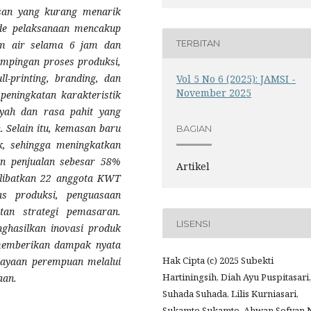
san yang kurang menarik
de pelaksanaan mencakup
TERBITAN
lam air selama 6 jam dan
ampingan proses produksi,
l-printing, branding, dan
Vol 5 No 6 (2025): JAMSI -
November 2025
peningkatan karakteristik
nyah dan rasa pahit yang
 Selain itu, kemasan baru
BAGIAN
ik, sehingga meningkatkan
n penjualan sebesar 58%
Artikel
libatkan 22 anggota KWT
as produksi, penguasaan
tan strategi pemasaran.
LISENSI
nghasilkan inovasi produk
 memberikan dampak nyata
Hak Cipta (c) 2025 Subekti
ayaan perempuan melalui
Hartiningsih, Diah Ayu Puspitasari,
aan.
Suhada Suhada, Lilis Kurniasari,
Sukamto Sukamto, Ahwan Sofyan 