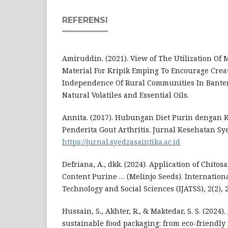
REFERENSI
Amiruddin. (2021). View of The Utilization Of
Material For Kripik Emping To Encourage Crea
Independence Of Rural Communities In Banten
Natural Volatiles and Essential Oils.
Annita. (2017). Hubungan Diet Purin dengan 
Penderita Gout Arthritis. Jurnal Kesehatan Syed
https://jurnal.syedzasaintika.ac.id
Defriana, A., dkk. (2024). Application of Chito
Content Purine … (Melinjo Seeds). Internation
Technology and Social Sciences (IJATSS), 2(2), 
Hussain, S., Akhter, R., & Maktedar, S. S. (2024
sustainable food packaging: from eco-friendly 