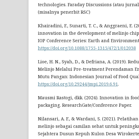
technologies. Faraday Discussions (atau jurnal
(misalnya penerbit RSC)
Khairadini, F., Sunarti, T. C., & Anggraeni, E. (2
innovation in the development of melinjo chip
IOP Conference Series: Earth and Environmenta
https://doi.org/10.1088/1755-1315/472/1/012038
Lioe, H. N., Syah, D., & Defriana, A. (2019). R
Melinjo Melalui Pre-treatment Perendaman E
Mutu Pangan: Indonesian Journal of Food Qualit
https://doi.org/10.29244/jmpi.2019.6.91
.
Mausmi Rastogi, dkk. (2024). Innovation in fo
packaging. ResearchGate/Conference Paper.
Nilansari, A. F., & Wardani, S. (2021). Pelatih
melinjo sebagai camilan sehat untuk pening
Sejahtera Dusun Kepuh Kulon Desa Wirokerte