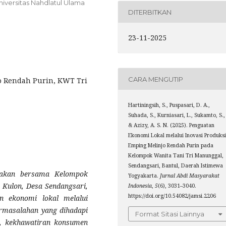
Universitas Nahdlatul Ulama
DITERBITKAN
23-11-2025
CARA MENGUTIP
o Rendah Purin, KWT Tri
Hartiningsih, S., Puspasari, D. A.,
Suhada, S., Kurniasari, L., Sukamto, S.,
& Azizy, A. S. N. (2025). Penguatan
Ekonomi Lokal melalui Inovasi Produks
Emping Melinjo Rendah Purin pada
Kelompok Wanita Tani Tri Manunggal,
Sendangsari, Bantul, Daerah Istimewa
nakan bersama Kelompok
Yogyakarta.
Jurnal Abdi Masyarakat
 Kulon, Desa Sendangsari,
Indonesia
,
5
(6), 3031–3040.
https://doi.org/10.54082/jamsi.2206
n ekonomi lokal melalui
ermasalahan yang dihadapi
Format Sitasi Lainnya
an, kekhawatiran konsumen