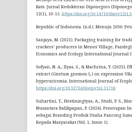
Rats. Jurnal Kedokteran Diponegoro (Diponego
12(1), 10-15.
https://doi.org/10.14710/dmj.v12i1.
Republic of Indonesia. (n.d.). Menuju 2030: Pet
Sanjaya, M. (2021). Packaging training for tra
crackers’ producers in Menes Village, Pandegl
Economics and Ecology International Journal (SE
Sofyan, N. A., Ilyas, S., & Machrina, Y. (2023). E
extract (Gnetum gnemon L.) on expression UR
hyperuricemia. International Journal of Ecophy
https://doi.org/10.32734/ijoep.v5i1.11718
Suhartini, T., Hestiningtyas, A., Studi, P. S., Bisn
Nusantara Balikpapan, P. (2024). Penerapan I
sebagai Branding Produk Usaha Pancong lume
Kepada Masyarakat (Vol. 1, Issue 1).