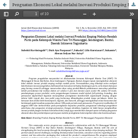
Penguatan Ekonomi Lokal melalui Inovasi Produksi Emping Melinjo Rendah Purin pada Kelompok Wanita Tani Tri Manunggal, Sendangsari, Bantul, Daerah Istimewa Yogyakarta