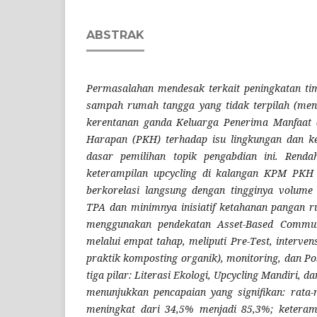
ABSTRAK
Permasalahan mendesak terkait peningkatan t
sampah rumah tangga yang tidak terpilah (men
kerentanan ganda Keluarga Penerima Manfaat
Harapan (PKH) terhadap isu lingkungan dan k
dasar pemilihan topik pengabdian ini. Rendah
keterampilan upcycling di kalangan KPM PKH 
berkorelasi langsung dengan tingginya volum
TPA dan minimnya inisiatif ketahanan pangan r
menggunakan pendekatan Asset-Based Commun
melalui empat tahap, meliputi Pre-Test, interven
praktik komposting organik), monitoring, dan Po
tiga pilar: Literasi Ekologi, Upcycling Mandiri, 
menunjukkan pencapaian yang signifikan: rata-r
meningkat dari 34,5% menjadi 85,3%; keteram