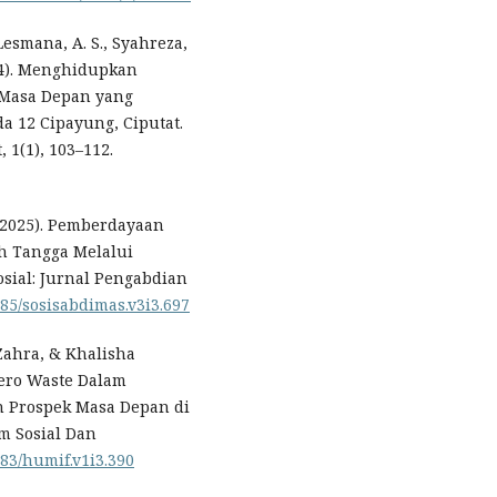
 Lesmana, A. S., Syahreza,
024). Menghidupkan
k Masa Depan yang
a 12 Cipayung, Ciputat.
1(1), 103–112.
L. (2025). Pemberdayaan
h Tangga Melalui
osial: Jurnal Pengabdian
9585/sosisabdimas.v3i3.697
Zahra, & Khalisha
ero Waste Dalam
n Prospek Masa Depan di
m Sosial Dan
383/humif.v1i3.390