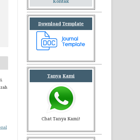
Kontak
Download
Template
Tanya
Kami
i,
izah
Chat Tanya Kami!
onal