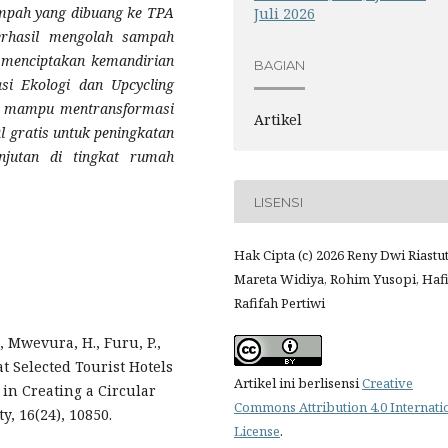
sampah yang dibuang ke TPA
Juli 2026
rhasil mengolah sampah
menciptakan kemandirian
BAGIAN
asi Ekologi dan Upcycling
kti mampu mentransformasi
Artikel
 gratis untuk peningkatan
njutan di tingkat rumah
LISENSI
Hak Cipta (c) 2026 Reny Dwi Riastut
Mareta Widiya, Rohim Yusopi, Haf
Rafifah Pertiwi
., Mwevura, H., Furu, P.,
t Selected Tourist Hotels
Artikel ini berlisensi
Creative
 in Creating a Circular
Commons Attribution 4.0 Internati
y, 16(24), 10850.
License
.