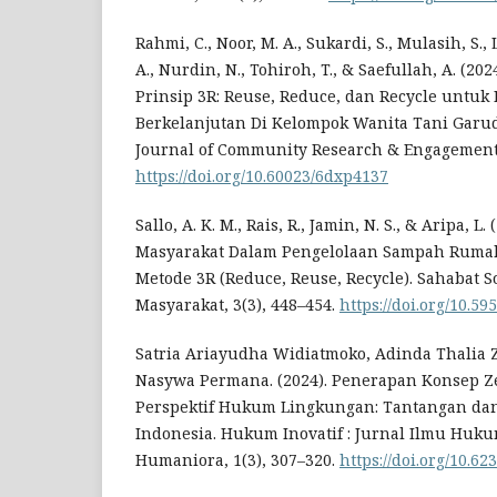
Rahmi, C., Noor, M. A., Sukardi, S., Mulasih, S.,
A., Nurdin, N., Tohiroh, T., & Saefullah, A. (2
Prinsip 3R: Reuse, Reduce, dan Recycle untu
Berkelanjutan Di Kelompok Wanita Tani Garud
Journal of Community Research & Engagement, 
https://doi.org/10.60023/6dxp4137
Sallo, A. K. M., Rais, R., Jamin, N. S., & Aripa, 
Masyarakat Dalam Pengelolaan Sampah Ruma
Metode 3R (Reduce, Reuse, Recycle). Sahabat S
Masyarakat, 3(3), 448–454.
https://doi.org/10.5
Satria Ariayudha Widiatmoko, Adinda Thalia 
Nasywa Permana. (2024). Penerapan Konsep Z
Perspektif Hukum Lingkungan: Tantangan da
Indonesia. Hukum Inovatif : Jurnal Ilmu Huku
Humaniora, 1(3), 307–320.
https://doi.org/10.62