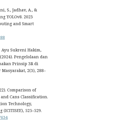
i, S., Jadhav, A., &
sing YOLOv8. 2023
puting and Smart
688
, Ayu Sukreni Hakim,
. (2024). Pengelolaan dan
akan Prinsip 3R di
Masyarakat, 2(3), 288–
022). Comparison of
 and Cans Classification.
tion Technology,
 (ICITISEE), 525–529.
7634