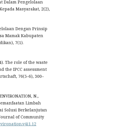
at Dalam Pengelolaan
Kepada Masyarakat, 2(2),
ngelolaan Dengan Prinsip
 Desa Mamak Kabupaten
ikan), 7(1).
). The role of the waste
and the IPCC assessment
tschaft, 76(5–6), 300–
., ENVIRONATION, N.,
). Pemanfaatan Limbah
i Solusi Berkelanjutan
 Journal of Community
nvironation.v4i1.12