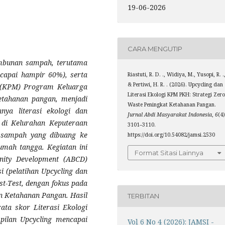
19-06-2026
CARA MENGUTIP
imbunan sampah, terutama
capai hampir 60%), serta
Riastuti, R. D. ., Widiya, M., Yusopi, R. .
& Pertiwi, H. R. . (2026). Upcycling dan
 (KPM) Program Keluarga
Literasi Ekologi KPM PKH: Strategi Zer
etahanan pangan, menjadi
Waste Peningkat Ketahanan Pangan.
nya literasi ekologi dan
Jurnal Abdi Masyarakat Indonesia
,
6
(4)
di Kelurahan Keputeraan
3101–3110.
e sampah yang dibuang ke
https://doi.org/10.54082/jamsi.2530
umah tangga. Kegiatan ini
Format Sitasi Lainnya
ity Development (ABCD)
si (pelatihan Upcycling dan
st-Test, dengan fokus pada
dan Ketahanan Pangan. Hasil
TERBITAN
ata skor Literasi Ekologi
pilan Upcycling mencapai
Vol 6 No 4 (2026): JAMSI -