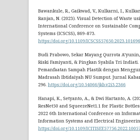
Bawankule, R., Gaikwad, V., Kulkarni, I., Kulkarn
Ranjan, N. (2023). Visual Detection of Waste u
International Conference on Sustainable Com
Systems (ICSCSS), 869–873.
https://doi.org/10.1109/ICSCSS57650.2023.10169
Budi Prabowo, Sekar Mayang Qurrota A’yunin
Riski Famiyanti, & Pingkan Syabila Tri Indiati
Pemanfaatan Sampah Plastik dengan Menggun
Madrasah Ibtidaiyah NU Sumput. Jurnal Kabar 
296.
https://doi.org/10.54066/jkb.v2i3.2366
Hanapi, K., Setyanto, A., & Dwi Hartanto, A. (2
ResNet50 and SqueezeNet1.1 for Plastic Bottles
2022 6th International Conference on Informa
Information Systems and Electrical Engineering
https://doi.org/10.1109/ICITISEE57756.2022.1005