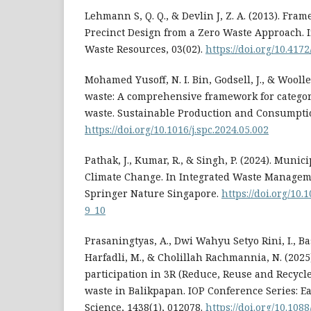
Lehmann S, Q. Q., & Devlin J, Z. A. (2013). Fr
Precinct Design from a Zero Waste Approach. I
Waste Resources, 03(02).
https://doi.org/10.417
Mohamed Yusoff, N. I. Bin, Godsell, J., & Woolle
waste: A comprehensive framework for catego
waste. Sustainable Production and Consumptio
https://doi.org/10.1016/j.spc.2024.05.002
Pathak, J., Kumar, R., & Singh, P. (2024). Munic
Climate Change. In Integrated Waste Manageme
Springer Nature Singapore.
https://doi.org/10
9_10
Prasaningtyas, A., Dwi Wahyu Setyo Rini, I., B
Harfadli, M., & Cholillah Rachmannia, N. (202
participation in 3R (Reduce, Reuse and Recycle
waste in Balikpapan. IOP Conference Series: 
Science, 1438(1), 012078.
https://doi.org/10.108