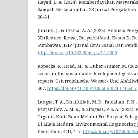
Hayati, L. A. (2024). Memberdayakan Masyarak
Sampah Berkelanjutan. 28 Jurnal Pengabdian 
28–31.
Junaidi, J., & Utama, A. A. (2023). Analisis Pe
3R (Reduce, Reuse, Recycle) (Studi Kasus Di
Sumbawa). JISIP (Jurnal Ilmu Sosial Dan Pendid
https://doi.org/10.58258/jisip.v7i1.4509
Kopecka, R., Hrad, M., & Huber-Humer, M. (2024
sector in the sustainable development goals 
reports. Osterreichische Wasser- Und Abfallwir
307.
https://doi.org/10.1007/s00506-024-01034-7
Langsa, T. A., Dhaifullah, M. D., Fatekhah, P. N
Nurjamilov, A. M. R., & Sitogasa, P. S. A. (2024
Organik Kulit Buah Melalui Eco Enzyme Sebaga
Di Mlaja Madura. Environmental Engineering
Dedication, 4(1), 1–7.
https://doi.org/10.33005/e