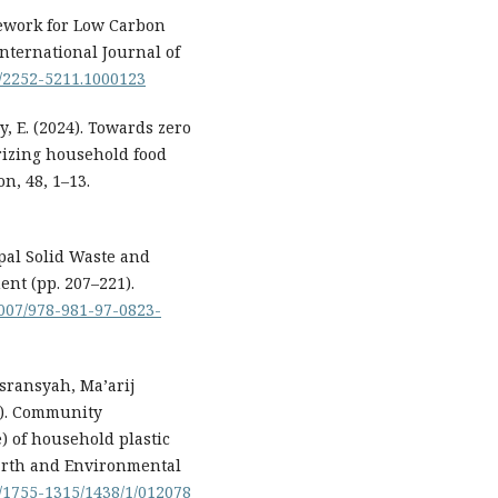
amework for Low Carbon
nternational Journal of
2/2252-5211.1000123
y, E. (2024). Towards zero
rizing household food
n, 48, 1–13.
ipal Solid Waste and
nt (pp. 207–221).
.1007/978-981-97-0823-
asransyah, Ma’arij
5). Community
) of household plastic
Earth and Environmental
8/1755-1315/1438/1/012078