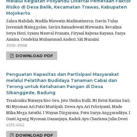
melalui Kegiatan Posyandu Disertai Pemetaan Faktor
Risiko di Desa Belik, Kecamatan Trawas, Kabupaten
Mojokerto
Zahra Nabilah, Nadila Niswatin Madinatimron, Davin Tulus
Jeremiah Nainggolan, Savira Ratnadewati Nirwasita, Revalina
Setya Heri, Syams Nauval Pranata, Firyaal Rajwaa Kayana, Fasya
Annisa, Cendekia Muhammad Anderi, Siti Nuraini
3959-3968
DOWNLOAD PDF
Penguatan Kapasitas dan Partisipasi Masyarakat
melalui Pelatihan Budidaya Tanaman Cabai dan
Terong untuk Ketahanan Pangan di Desa
Sibanggede, Badung
Tesalonika Natasya Keo Geu, Jeto Umbu Kulli, Ni Ketut Karina Sari,
Ni Nyoman Ari Putri Murtiyah, Dewa Ayu Ari Febriyanti, Made
Mika Mega Astuthi, I Wayan Dirgayana, Putu Surya Anggaraditya, I
Gusti Agung Nyoman Dananjaya, Kadek Ayu Charisma Julia Dewi
4135-4142
DOWNLOAD PDF