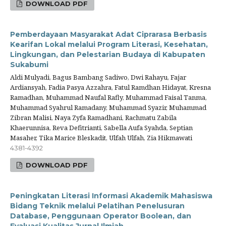
DOWNLOAD PDF
Pemberdayaan Masyarakat Adat Ciprarasa Berbasis
Kearifan Lokal melalui Program Literasi, Kesehatan,
Lingkungan, dan Pelestarian Budaya di Kabupaten
Sukabumi
Aldi Mulyadi, Bagus Bambang Sadiwo, Dwi Rahayu, Fajar
Ardiansyah, Fadia Pasya Azzahra, Fatul Ramdhan Hidayat, Kresna
Ramadhan, Muhammad Naufal Rafly, Muhammad Faisal Tanma,
Muhammad Syahrul Ramadany, Muhammad Syazir, Muhammad
Zibran Malisi, Naya Zyfa Ramadhani, Rachmatu Zabila
Khaerunnisa, Reva Defitrianti, Sabella Aufa Syahda, Septian
Masaher, Tika Marice Bleskadit, Ulfah Ulfah, Zia Hikmawati
4381-4392
DOWNLOAD PDF
Peningkatan Literasi Informasi Akademik Mahasiswa
Bidang Teknik melalui Pelatihan Penelusuran
Database, Penggunaan Operator Boolean, dan
Evaluasi Kualitas Jurnal Ilmiah