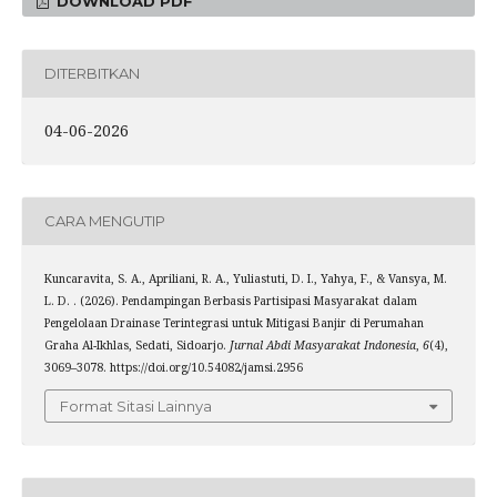
DOWNLOAD PDF
DITERBITKAN
04-06-2026
CARA MENGUTIP
Kuncaravita, S. A., Apriliani, R. A., Yuliastuti, D. I., Yahya, F., & Vansya, M.
L. D. . (2026). Pendampingan Berbasis Partisipasi Masyarakat dalam
Pengelolaan Drainase Terintegrasi untuk Mitigasi Banjir di Perumahan
Graha Al-Ikhlas, Sedati, Sidoarjo.
Jurnal Abdi Masyarakat Indonesia
,
6
(4),
3069–3078. https://doi.org/10.54082/jamsi.2956
Format Sitasi Lainnya