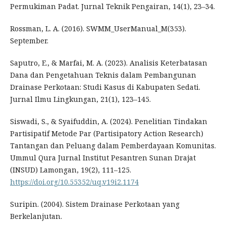
Permukiman Padat. Jurnal Teknik Pengairan, 14(1), 23–34.
Rossman, L. A. (2016). SWMM_UserManual_M(353).
September.
Saputro, E., & Marfai, M. A. (2023). Analisis Keterbatasan
Dana dan Pengetahuan Teknis dalam Pembangunan
Drainase Perkotaan: Studi Kasus di Kabupaten Sedati.
Jurnal Ilmu Lingkungan, 21(1), 123–145.
Siswadi, S., & Syaifuddin, A. (2024). Penelitian Tindakan
Partisipatif Metode Par (Partisipatory Action Research)
Tantangan dan Peluang dalam Pemberdayaan Komunitas.
Ummul Qura Jurnal Institut Pesantren Sunan Drajat
(INSUD) Lamongan, 19(2), 111–125.
https://doi.org/10.55352/uq.v19i2.1174
Suripin. (2004). Sistem Drainase Perkotaan yang
Berkelanjutan.