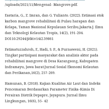
/uploads/2021/11/Mengenal- Mangrove.pdf.
Eastaria, G., Z. Imran, dan G. Yulianto. (2022). Estimasi stok
karbon mangrove rehabilitasi di Pulau harapan dan
Kelapa, Taman Nasional Kepulauan Seribu,Jakarta.J. Ilmu
dan Teknologi Kelautan Tropis, 14(2), 191-204.
DOI:10.29244/jitkt.v14i2.39861
Fatimatuzzahroh, F., Hadi, S. P., & Purnaweni, H. (2021).
Tingkat partisipasi masyarakat dan analisis aktor pada
rehabilitasi mangrove di Desa Karangsong, Kabupaten
Indramayu, Jawa barat.Jurnal Sosial Ekonomi Kelautan
dan Perikanan,16(2), 257-269.
Hamunan, B. (2018). Kajian Kualitas Air Laut dan Indeks
Pencemaran Berdasarkan Parameter Fisika-Kimia Di
Perairan Distrik Depapre, Jayapura. Jurnal Ilmu
Lingkungan, 16(6), 35- 42