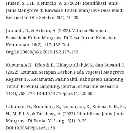
Husen, S. I. H., & Nurdin, A. S. (2024). Identifikasi Jenis -
Jenis Mangrove di Kawasan Hutan Mangrove Desa Maidi
Kecamatan Oba Selatan. 2(1), 10–20.
Junialdi, R., & Arbain, A. (2023). Valuasi Ekonomi
Ekosistem Hutan Mangrove Di Desa. Jurnal Kebijakan
Kehutanan. 16(2), 117–132. Doi.
Org/10.20886/Jakk.2019.16.2.117-132
Kusuma,A.H., Effendi,E., Hidayatullah,M.S., dan Susanti,O.
(2022). Estimasi Serapan Karbon Pada Vegetasi Mangrove
Register 15, Kecamatan Pasir Sakti, Kabupaten Lampung
Timur, Provinsi Lampung. Journal of Marine Research.
11(4), 768–778. DOI:10.14710/jmr.v11i4.35605
Labuhan, D., Brondong, K., Lamongan, K., Sukma, R. N., Sa,
N., M, P. I. S., & Yarkhasy, A. (2023). Identifikasi Jenis-Jenis
Mangrove Di Pantai Ya ’ ang . 5(1), 9–20.
DOI:10.30649/jrkt.v5i1.58