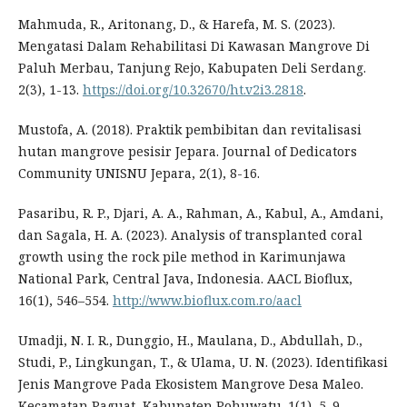
Mahmuda, R., Aritonang, D., & Harefa, M. S. (2023).
Mengatasi Dalam Rehabilitasi Di Kawasan Mangrove Di
Paluh Merbau, Tanjung Rejo, Kabupaten Deli Serdang.
2(3), 1-13.
https://doi.org/10.32670/ht.v2i3.2818
.
Mustofa, A. (2018). Praktik pembibitan dan revitalisasi
hutan mangrove pesisir Jepara. Journal of Dedicators
Community UNISNU Jepara, 2(1), 8-16.
Pasaribu, R. P., Djari, A. A., Rahman, A., Kabul, A., Amdani,
dan Sagala, H. A. (2023). Analysis of transplanted coral
growth using the rock pile method in Karimunjawa
National Park, Central Java, Indonesia. AACL Bioflux,
16(1), 546–554.
http://www.bioflux.com.ro/aacl
Umadji, N. I. R., Dunggio, H., Maulana, D., Abdullah, D.,
Studi, P., Lingkungan, T., & Ulama, U. N. (2023). Identifikasi
Jenis Mangrove Pada Ekosistem Mangrove Desa Maleo.
Kecamatan Paguat, Kabupaten Pohuwatu. 1(1), 5–9.