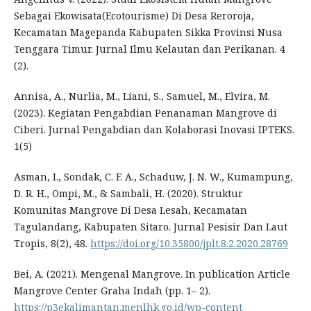
Sebagai Ekowisata(Ecotourisme) Di Desa Reroroja,
Kecamatan Magepanda Kabupaten Sikka Provinsi Nusa
Tenggara Timur. Jurnal Ilmu Kelautan dan Perikanan. 4
(2).
Annisa, A., Nurlia, M., Liani, S., Samuel, M., Elvira, M.
(2023). Kegiatan Pengabdian Penanaman Mangrove di
Ciberi. Jurnal Pengabdian dan Kolaborasi Inovasi IPTEKS.
1(5)
Asman, I., Sondak, C. F. A., Schaduw, J. N. W., Kumampung,
D. R. H., Ompi, M., & Sambali, H. (2020). Struktur
Komunitas Mangrove Di Desa Lesah, Kecamatan
Tagulandang, Kabupaten Sitaro. Jurnal Pesisir Dan Laut
Tropis, 8(2), 48.
https://doi.org/10.35800/jplt.8.2.2020.28769
Bei, A. (2021). Mengenal Mangrove. In publication Article
Mangrove Center Graha Indah (pp. 1– 2).
https://p3ekalimantan.menlhk.go.id/wp-content