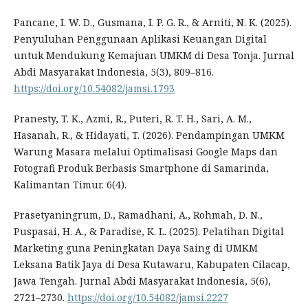
Pancane, I. W. D., Gusmana, I. P. G. R., & Arniti, N. K. (2025).
Penyuluhan Penggunaan Aplikasi Keuangan Digital
untuk Mendukung Kemajuan UMKM di Desa Tonja. Jurnal
Abdi Masyarakat Indonesia, 5(3), 809–816.
https://doi.org/10.54082/jamsi.1793
Pranesty, T. K., Azmi, R., Puteri, R. T. H., Sari, A. M.,
Hasanah, R., & Hidayati, T. (2026). Pendampingan UMKM
Warung Masara melalui Optimalisasi Google Maps dan
Fotografi Produk Berbasis Smartphone di Samarinda,
Kalimantan Timur. 6(4).
Prasetyaningrum, D., Ramadhani, A., Rohmah, D. N.,
Puspasai, H. A., & Paradise, K. L. (2025). Pelatihan Digital
Marketing guna Peningkatan Daya Saing di UMKM
Leksana Batik Jaya di Desa Kutawaru, Kabupaten Cilacap,
Jawa Tengah. Jurnal Abdi Masyarakat Indonesia, 5(6),
2721–2730.
https://doi.org/10.54082/jamsi.2227