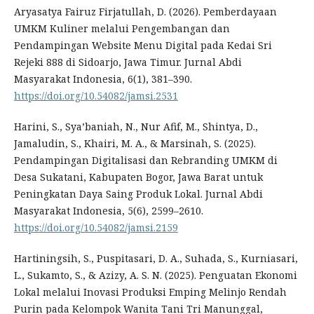
Aryasatya Fairuz Firjatullah, D. (2026). Pemberdayaan
UMKM Kuliner melalui Pengembangan dan
Pendampingan Website Menu Digital pada Kedai Sri
Rejeki 888 di Sidoarjo, Jawa Timur. Jurnal Abdi
Masyarakat Indonesia, 6(1), 381–390.
https://doi.org/10.54082/jamsi.2531
Harini, S., Sya’baniah, N., Nur Afif, M., Shintya, D.,
Jamaludin, S., Khairi, M. A., & Marsinah, S. (2025).
Pendampingan Digitalisasi dan Rebranding UMKM di
Desa Sukatani, Kabupaten Bogor, Jawa Barat untuk
Peningkatan Daya Saing Produk Lokal. Jurnal Abdi
Masyarakat Indonesia, 5(6), 2599–2610.
https://doi.org/10.54082/jamsi.2159
Hartiningsih, S., Puspitasari, D. A., Suhada, S., Kurniasari,
L., Sukamto, S., & Azizy, A. S. N. (2025). Penguatan Ekonomi
Lokal melalui Inovasi Produksi Emping Melinjo Rendah
Purin pada Kelompok Wanita Tani Tri Manunggal,