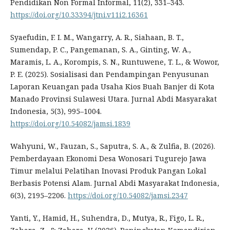
Pendidikan Non Formal Informal, 11(2), 331–343.
https://doi.org/10.33394/jtni.v11i2.16361
Syaefudin, F. I. M., Wangarry, A. R., Siahaan, B. T.,
Sumendap, P. C., Pangemanan, S. A., Ginting, W. A.,
Maramis, L. A., Korompis, S. N., Runtuwene, T. L., & Wowor,
P. E. (2025). Sosialisasi dan Pendampingan Penyusunan
Laporan Keuangan pada Usaha Kios Buah Banjer di Kota
Manado Provinsi Sulawesi Utara. Jurnal Abdi Masyarakat
Indonesia, 5(3), 995–1004.
https://doi.org/10.54082/jamsi.1839
Wahyuni, W., Fauzan, S., Saputra, S. A., & Zulfia, B. (2026).
Pemberdayaan Ekonomi Desa Wonosari Tugurejo Jawa
Timur melalui Pelatihan Inovasi Produk Pangan Lokal
Berbasis Potensi Alam. Jurnal Abdi Masyarakat Indonesia,
6(3), 2195–2206.
https://doi.org/10.54082/jamsi.2347
Yanti, Y., Hamid, H., Suhendra, D., Mutya, R., Figo, L. R.,