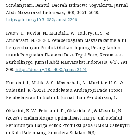
Sendangsari, Bantul, Daerah Istimewa Yogyakarta. Jurnal
Abdi Masyarakat Indonesia, 5(6), 3031–3040.
https://doi.org/10.54082/jamsi.2206
Ivan’s, E., Novita, N., Mandala, W., Indaryati, S., &
Ambarsari, N. (2026). Pemberdayaan Masyarakat melalui
Pengembangan Produk Olahan Tepung Pisang Janten
untuk Penguatan Ekonomi Desa Tegal Yoso, Kecamatan
Purbolinggo. Jurnal Abdi Masyarakat Indonesia, 6(1), 291–
300.
https://doi.org/10.54082/jamsi.2474
Kurniati, I., Malik, A. S., Maslachah, A., Muchtar, H. S., &
Sulastini, R. (2022). Pendekatan Andragogi Pada Proses
Pembelajaran Di Institut. Jurnal Ilmu Pendidikan, 1.
Oktarini, K. W., Febrianti, D., Oktarida, A., & Masnila, N.
(2026). Pendampingan Optimalisasi Harga Jual melalui
Perhitungan Harga Pokok Produksi pada UMKM Cakebytri
di Kota Palembang, Sumatera Selatan. 6(3).