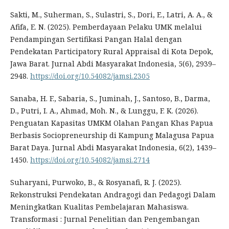
Sakti, M., Suherman, S., Sulastri, S., Dori, E., Latri, A. A., &
Afifa, E. N. (2025). Pemberdayaan Pelaku UMK melalui
Pendampingan Sertifikasi Pangan Halal dengan
Pendekatan Participatory Rural Appraisal di Kota Depok,
Jawa Barat. Jurnal Abdi Masyarakat Indonesia, 5(6), 2939–
2948.
https://doi.org/10.54082/jamsi.2305
Sanaba, H. F., Sabaria, S., Juminah, J., Santoso, B., Darma,
D., Putri, I. A., Ahmad, Moh. N., & Lunggu, F. K. (2026).
Penguatan Kapasitas UMKM Olahan Pangan Khas Papua
Berbasis Sociopreneurship di Kampung Malagusa Papua
Barat Daya. Jurnal Abdi Masyarakat Indonesia, 6(2), 1439–
1450.
https://doi.org/10.54082/jamsi.2714
Suharyani, Purwoko, B., & Rosyanafi, R. J. (2025).
Rekonstruksi Pendekatan Andragogi dan Pedagogi Dalam
Meningkatkan Kualitas Pembelajaran Mahasiswa.
Transformasi : Jurnal Penelitian dan Pengembangan