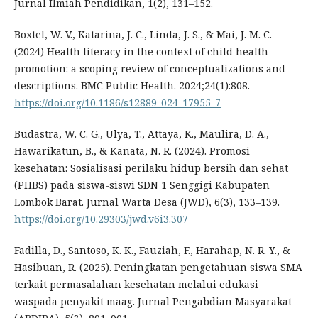
Jurnal Ilmiah Pendidikan, 1(2), 131–152.
Boxtel, W. V., Katarina, J. C., Linda, J. S., & Mai, J. M. C.
(2024) Health literacy in the context of child health
promotion: a scoping review of conceptualizations and
descriptions. BMC Public Health. 2024;24(1):808.
https://doi.org/10.1186/s12889-024-17955-7
Budastra, W. C. G., Ulya, T., Attaya, K., Maulira, D. A.,
Hawarikatun, B., & Kanata, N. R. (2024). Promosi
kesehatan: Sosialisasi perilaku hidup bersih dan sehat
(PHBS) pada siswa-siswi SDN 1 Senggigi Kabupaten
Lombok Barat. Jurnal Warta Desa (JWD), 6(3), 133–139.
https://doi.org/10.29303/jwd.v6i3.307
Fadilla, D., Santoso, K. K., Fauziah, F., Harahap, N. R. Y., &
Hasibuan, R. (2025). Peningkatan pengetahuan siswa SMA
terkait permasalahan kesehatan melalui edukasi
waspada penyakit maag. Jurnal Pengabdian Masyarakat