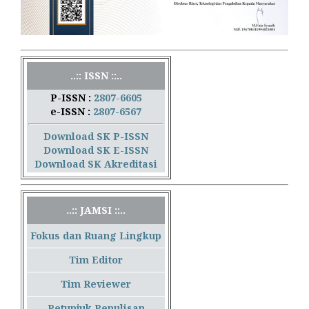
..:: ISSN ::..
P-ISSN :
2807-6605
e-ISSN :
2807-6567
Download SK P-ISSN
Download SK E-ISSN
Download SK Akreditasi
..:: JAMSI ::..
Fokus dan Ruang Lingkup
Tim Editor
Tim Reviewer
Petunjuk Penulisan