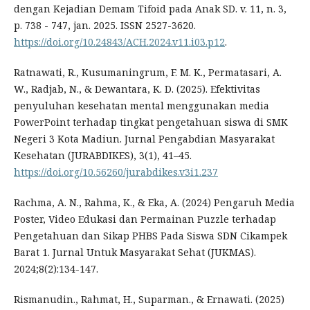
dengan Kejadian Demam Tifoid pada Anak SD. v. 11, n. 3,
p. 738 - 747, jan. 2025. ISSN 2527-3620.
https://doi.org/10.24843/ACH.2024.v11.i03.p12
.
Ratnawati, R., Kusumaningrum, F. M. K., Permatasari, A.
W., Radjab, N., & Dewantara, K. D. (2025). Efektivitas
penyuluhan kesehatan mental menggunakan media
PowerPoint terhadap tingkat pengetahuan siswa di SMK
Negeri 3 Kota Madiun. Jurnal Pengabdian Masyarakat
Kesehatan (JURABDIKES), 3(1), 41–45.
https://doi.org/10.56260/jurabdikes.v3i1.237
Rachma, A. N., Rahma, K., & Eka, A. (2024) Pengaruh Media
Poster, Video Edukasi dan Permainan Puzzle terhadap
Pengetahuan dan Sikap PHBS Pada Siswa SDN Cikampek
Barat 1. Jurnal Untuk Masyarakat Sehat (JUKMAS).
2024;8(2):134-147.
Rismanudin., Rahmat, H., Suparman., & Ernawati. (2025)