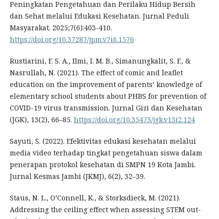
Peningkatan Pengetahuan dan Perilaku Hidup Bersih
dan Sehat melalui Edukasi Kesehatan. Jurnal Peduli
Masyarakat. 2025;7(6):403-410.
https://doi.org/10.37287/jpm.v7i6.1576
Rustiarini, F. S. A., Ilmi, I. M. B., Simanungkalit, S. F., &
Nasrullah, N. (2021). The effect of comic and leaflet
education on the improvement of parents’ knowledge of
elementary school students about PHBS for prevention of
COVID-19 virus transmission. Jurnal Gizi dan Kesehatan
(JGK), 13(2), 66–85.
https://doi.org/10.35473/jgk.v13i2.124
Sayuti, S. (2022). Efektivitas edukasi kesehatan melalui
media video terhadap tingkat pengetahuan siswa dalam
penerapan protokol kesehatan di SMPN 19 Kota Jambi.
Jurnal Kesmas Jambi (JKMJ), 6(2), 32–39.
Staus, N. L., O’Connell, K., & Storksdieck, M. (2021).
Addressing the ceiling effect when assessing STEM out-