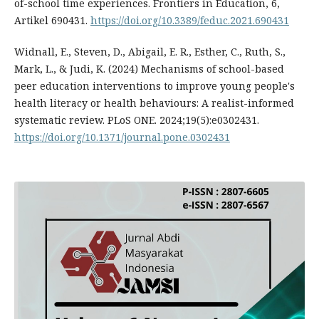
of-school time experiences. Frontiers in Education, 6,
Artikel 690431.
https://doi.org/10.3389/feduc.2021.690431
Widnall, E., Steven, D., Abigail, E. R., Esther, C., Ruth, S.,
Mark, L., & Judi, K. (2024) Mechanisms of school-based
peer education interventions to improve young people's
health literacy or health behaviours: A realist-informed
systematic review. PLoS ONE. 2024;19(5):e0302431.
https://doi.org/10.1371/journal.pone.0302431