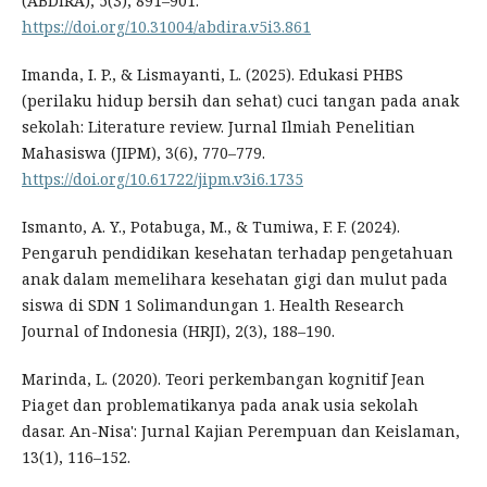
(ABDIRA), 5(3), 891–901.
https://doi.org/10.31004/abdira.v5i3.861
Imanda, I. P., & Lismayanti, L. (2025). Edukasi PHBS
(perilaku hidup bersih dan sehat) cuci tangan pada anak
sekolah: Literature review. Jurnal Ilmiah Penelitian
Mahasiswa (JIPM), 3(6), 770–779.
https://doi.org/10.61722/jipm.v3i6.1735
Ismanto, A. Y., Potabuga, M., & Tumiwa, F. F. (2024).
Pengaruh pendidikan kesehatan terhadap pengetahuan
anak dalam memelihara kesehatan gigi dan mulut pada
siswa di SDN 1 Solimandungan 1. Health Research
Journal of Indonesia (HRJI), 2(3), 188–190.
Marinda, L. (2020). Teori perkembangan kognitif Jean
Piaget dan problematikanya pada anak usia sekolah
dasar. An-Nisa': Jurnal Kajian Perempuan dan Keislaman,
13(1), 116–152.