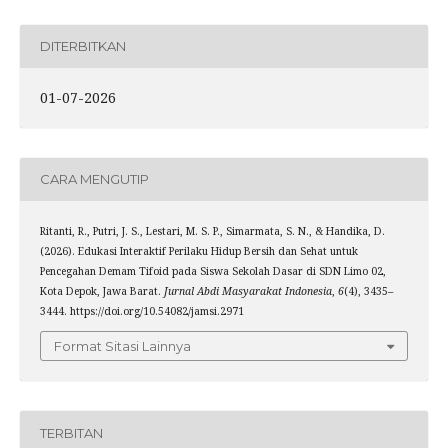
DITERBITKAN
01-07-2026
CARA MENGUTIP
Ritanti, R., Putri, J. S., Lestari, M. S. P., Simarmata, S. N., & Handika, D.
(2026). Edukasi Interaktif Perilaku Hidup Bersih dan Sehat untuk
Pencegahan Demam Tifoid pada Siswa Sekolah Dasar di SDN Limo 02,
Kota Depok, Jawa Barat.
Jurnal Abdi Masyarakat Indonesia
,
6
(4), 3435–
3444. https://doi.org/10.54082/jamsi.2971
Format Sitasi Lainnya
TERBITAN