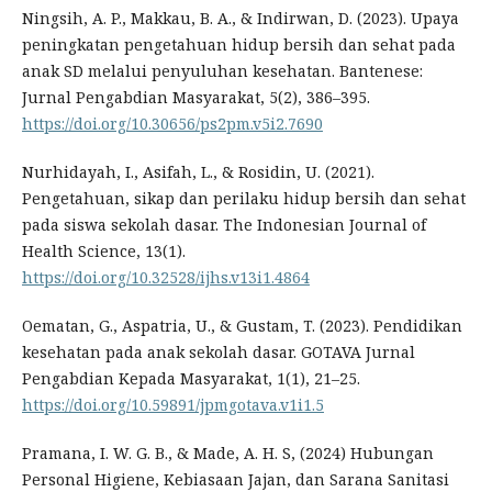
Ningsih, A. P., Makkau, B. A., & Indirwan, D. (2023). Upaya
peningkatan pengetahuan hidup bersih dan sehat pada
anak SD melalui penyuluhan kesehatan. Bantenese:
Jurnal Pengabdian Masyarakat, 5(2), 386–395.
https://doi.org/10.30656/ps2pm.v5i2.7690
Nurhidayah, I., Asifah, L., & Rosidin, U. (2021).
Pengetahuan, sikap dan perilaku hidup bersih dan sehat
pada siswa sekolah dasar. The Indonesian Journal of
Health Science, 13(1).
https://doi.org/10.32528/ijhs.v13i1.4864
Oematan, G., Aspatria, U., & Gustam, T. (2023). Pendidikan
kesehatan pada anak sekolah dasar. GOTAVA Jurnal
Pengabdian Kepada Masyarakat, 1(1), 21–25.
https://doi.org/10.59891/jpmgotava.v1i1.5
Pramana, I. W. G. B., & Made, A. H. S, (2024) Hubungan
Personal Higiene, Kebiasaan Jajan, dan Sarana Sanitasi