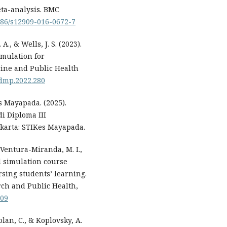
eta-analysis. BMC
1186/s12909-016-0672-7
A., & Wells, J. S. (2023).
imulation for
cine and Public Health
/dmp.2022.280
 Mayapada. (2025).
i Diploma III
karta: STIKes Mayapada.
Ventura-Miranda, M. I.,
al simulation course
sing students’ learning.
rch and Public Health,
409
polan, C., & Koplovsky, A.