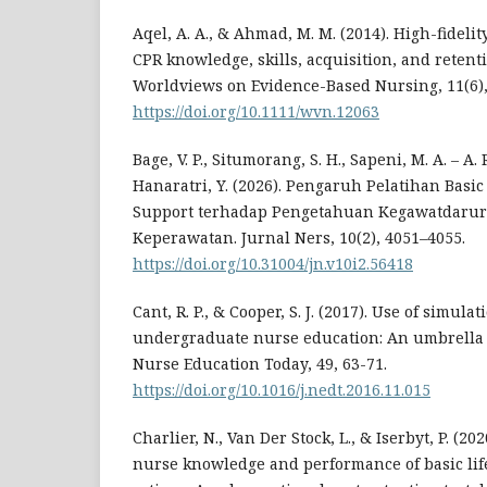
Aqel, A. A., & Ahmad, M. M. (2014). High-fidelit
CPR knowledge, skills, acquisition, and retent
Worldviews on Evidence-Based Nursing, 11(6),
https://doi.org/10.1111/wvn.12063
Bage, V. P., Situmorang, S. H., Sapeni, M. A. – A. R
Hanaratri, Y. (2026). Pengaruh Pelatihan Basi
Support terhadap Pengetahuan Kegawatdaru
Keperawatan. Jurnal Ners, 10(2), 4051–4055.
https://doi.org/10.31004/jn.v10i2.56418
Cant, R. P., & Cooper, S. J. (2017). Use of simul
undergraduate nurse education: An umbrella 
Nurse Education Today, 49, 63-71.
https://doi.org/10.1016/j.nedt.2016.11.015
Charlier, N., Van Der Stock, L., & Iserbyt, P. (2
nurse knowledge and performance of basic lif