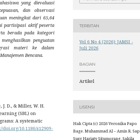
ahasiswa yang dievaluasi
kepuasan, dan observasi
huan meningkat dari 65,64
i partisipasi aktif peserta
TERBITAN
rta berada pada kategori
i menghasilkan penguatan
Vol 6 No 4 (2026): JAMSI -
rasi materi ke dalam
Juli 2026
 Manajemen Bencana.
BAGIAN
Artikel
 J. D., & Miller, W. H.
LISENSI
learning (SBL) on
grams: A systematic
Hak Cipta (c) 2026 Veronika Papo
://doi.org/10.1186/s12909-
Bage, Muhammad Al – Amin R. Sap
Susy Hariaty Situmorang, Sakila