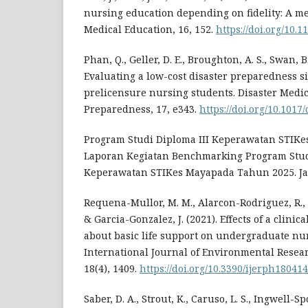
nursing education depending on fidelity: A m
Medical Education, 16, 152.
https://doi.org/10.
Phan, Q., Geller, D. E., Broughton, A. S., Swan, B. 
Evaluating a low-cost disaster preparedness s
prelicensure nursing students. Disaster Medi
Preparedness, 17, e343.
https://doi.org/10.1017
Program Studi Diploma III Keperawatan STIKes
Laporan Kegiatan Benchmarking Program Stud
Keperawatan STIKes Mayapada Tahun 2025. Ja
Requena-Mullor, M. M., Alarcon-Rodriguez, R., 
& Garcia-Gonzalez, J. (2021). Effects of a clinic
about basic life support on undergraduate nur
International Journal of Environmental Resea
18(4), 1409.
https://doi.org/10.3390/ijerph18041
Saber, D. A., Strout, K., Caruso, L. S., Ingwell-S