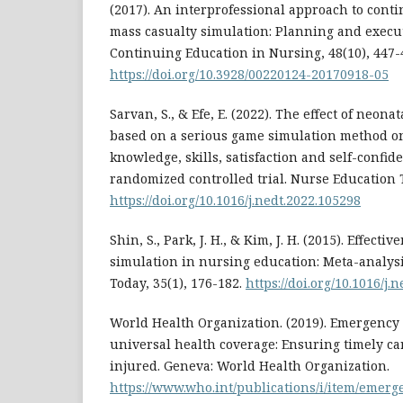
(2017). An interprofessional approach to cont
mass casualty simulation: Planning and execut
Continuing Education in Nursing, 48(10), 447-
https://doi.org/10.3928/00220124-20170918-05
Sarvan, S., & Efe, E. (2022). The effect of neona
based on a serious game simulation method o
knowledge, skills, satisfaction and self-confide
randomized controlled trial. Nurse Education T
https://doi.org/10.1016/j.nedt.2022.105298
Shin, S., Park, J. H., & Kim, J. H. (2015). Effectiv
simulation in nursing education: Meta-analys
Today, 35(1), 176-182.
https://doi.org/10.1016/j.
World Health Organization. (2019). Emergency 
universal health coverage: Ensuring timely car
injured. Geneva: World Health Organization.
https://www.who.int/publications/i/item/emerg