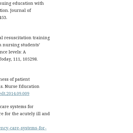
inuing education with
ion. Journal of
453.
tal resuscitation training
n nursing students’
nce levels: A
oday, 111, 105298.
eness of patient
is. Nurse Education
nedt.2014.09.009
care systems for
e for the acutely ill and
ency-care-systems-for-