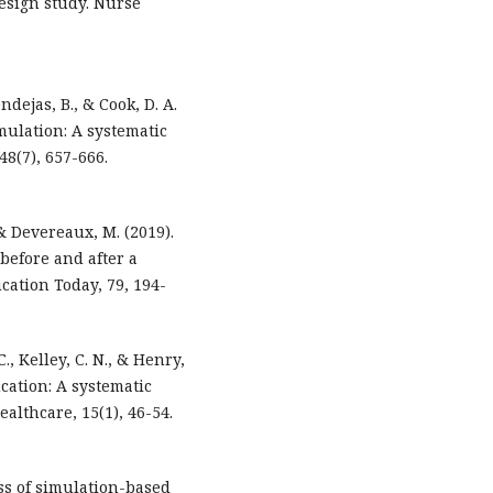
design study. Nurse
ndejas, B., & Cook, D. A.
mulation: A systematic
8(7), 657-666.
, & Devereaux, M. (2019).
before and after a
cation Today, 79, 194-
, Kelley, C. N., & Henry,
cation: A systematic
althcare, 15(1), 46-54.
ness of simulation-based