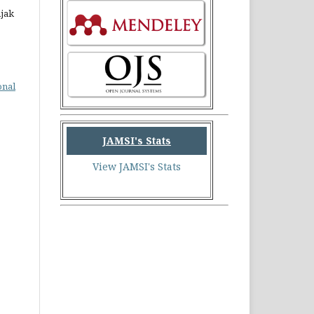
njak
onal
JAMSI's Stats
View JAMSI's Stats