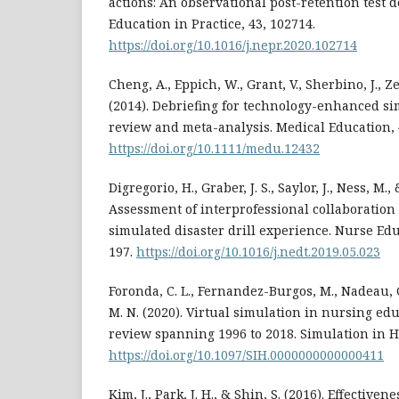
actions: An observational post-retention test 
Education in Practice, 43, 102714.
https://doi.org/10.1016/j.nepr.2020.102714
Cheng, A., Eppich, W., Grant, V., Sherbino, J., Ze
(2014). Debriefing for technology-enhanced si
review and meta-analysis. Medical Education, 4
https://doi.org/10.1111/medu.12432
Digregorio, H., Graber, J. S., Saylor, J., Ness, M.
Assessment of interprofessional collaboration 
simulated disaster drill experience. Nurse Edu
197.
https://doi.org/10.1016/j.nedt.2019.05.023
Foronda, C. L., Fernandez-Burgos, M., Nadeau, C.
M. N. (2020). Virtual simulation in nursing edu
review spanning 1996 to 2018. Simulation in He
https://doi.org/10.1097/SIH.0000000000000411
Kim, J., Park, J. H., & Shin, S. (2016). Effective