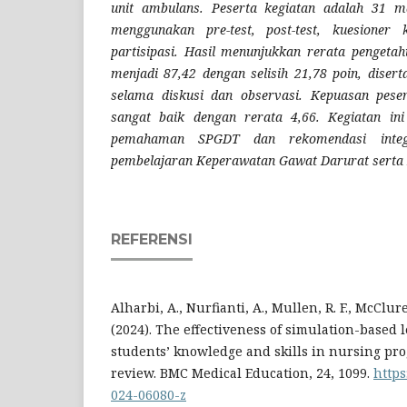
unit ambulans. Peserta kegiatan adalah 31 m
menggunakan pre-test, post-test, kuesioner 
partisipasi. Hasil menunjukkan rerata pengeta
menjadi 87,42 dengan selisih 21,78 poin, diserta
selama diskusi dan observasi. Kepuasan pese
sangat baik dengan rerata 4,66. Kegiatan in
pemahaman SPGDT dan rekomendasi integ
pembelajaran Keperawatan Gawat Darurat serta
REFERENSI
Alharbi, A., Nurfianti, A., Mullen, R. F., McClure,
(2024). The effectiveness of simulation-based 
students’ knowledge and skills in nursing pro
review. BMC Medical Education, 24, 1099.
https
024-06080-z