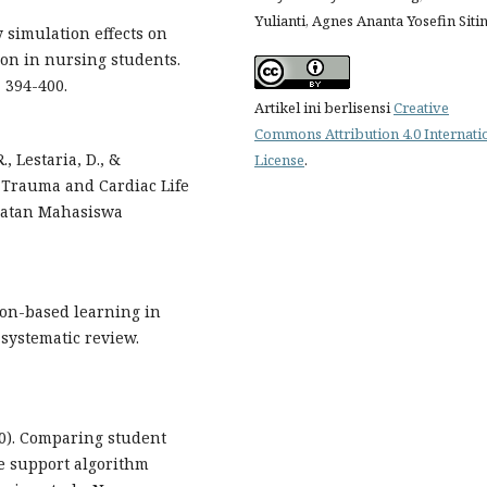
Yulianti, Agnes Ananta Yosefin Siti
y simulation effects on
ion in nursing students.
 394-400.
Artikel ini berlisensi
Creative
Commons Attribution 4.0 Internati
., Lestaria, D., &
License
.
c Trauma and Cardiac Life
ratan Mahasiswa
ation-based learning in
systematic review.
020). Comparing student
e support algorithm