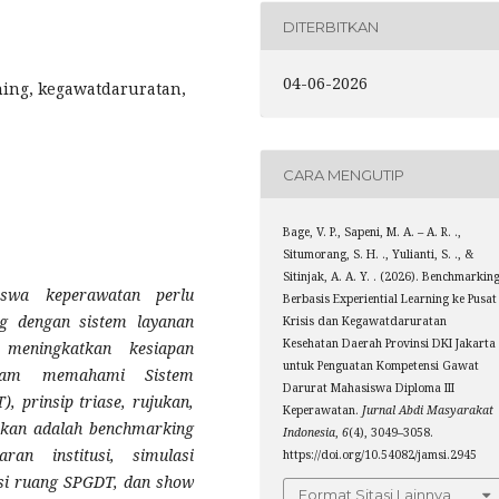
DITERBITKAN
04-06-2026
ning, kegawatdaruratan,
CARA MENGUTIP
Bage, V. P., Sapeni, M. A. – A. R. .,
Situmorang, S. H. ., Yulianti, S. ., &
Sitinjak, A. A. Y. . (2026). Benchmarkin
swa keperawatan perlu
Berbasis Experiential Learning ke Pusat
ng dengan sistem layanan
Krisis dan Kegawatdaruratan
Kesehatan Daerah Provinsi DKI Jakarta
 meningkatkan kesiapan
untuk Penguatan Kompetensi Gawat
alam memahami Sistem
Darurat Mahasiswa Diploma III
 prinsip triase, rujukan,
Keperawatan.
Jurnal Abdi Masyarakat
nakan adalah benchmarking
Indonesia
,
6
(4), 3049–3058.
ran institusi, simulasi
https://doi.org/10.54082/jamsi.2945
asi ruang SPGDT, dan show
Format Sitasi Lainnya